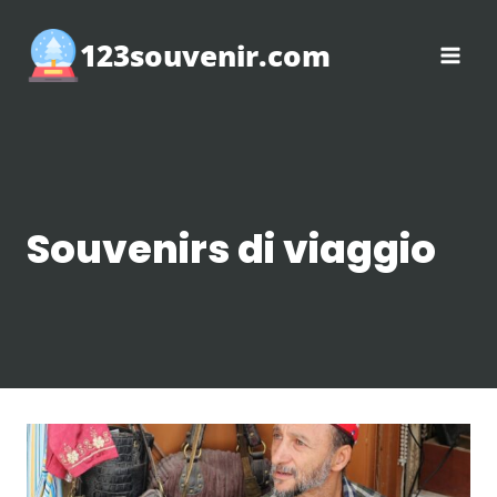
Salta
al
123souvenir.com
contenuto
Souvenirs di viaggio