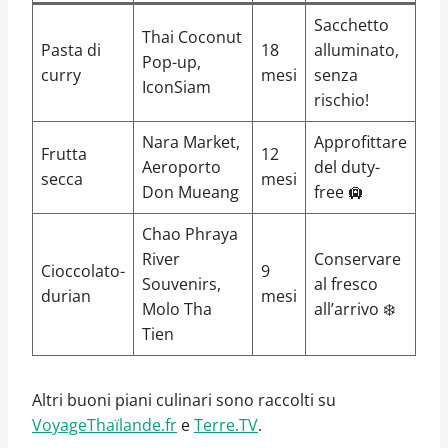
Sacchetto
Thai Coconut
Pasta di
18
alluminato,
Pop-up,
curry
mesi
senza
IconSiam
rischio!
Nara Market,
Approfittare
Frutta
12
Aeroporto
del duty-
secca
mesi
Don Mueang
free 🛄
Chao Phraya
River
Conservare
Cioccolato-
9
Souvenirs,
al fresco
durian
mesi
Molo Tha
all’arrivo ❄️
Tien
Altri buoni piani culinari sono raccolti su
VoyageThaïlande.fr
e
Terre.TV
.