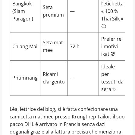
Bangkok
l’etichetta
Seta
(Siam
—
« 100 %
premium
Paragon)
Thai Silk »
🧐
Preferire
Seta mat-
Chiang Mai
72 h
i motivi
mee
ikat 🌸
Ideale
Ricami
per
Phumriang
—
d’argento
tessuti da
sera ✨
Léa, lettrice del blog, si è fatta confezionare una
camicetta mat-mee presso Krungthep Tailor; il suo
pacco DHL è arrivato in Francia senza dazi
doganali grazie alla fattura precisa che menziona