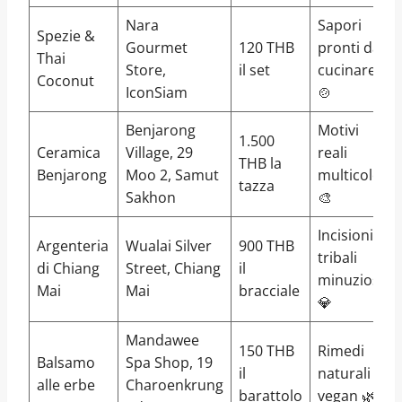
Nara
Sapori
Spezie &
Gourmet
120 THB
pronti da
Thai
Store,
il set
cucinare
Coconut
IconSiam
🍲
Benjarong
Motivi
1.500
Ceramica
Village, 29
reali
THB la
Benjarong
Moo 2, Samut
multicolori
tazza
Sakhon
🎨
Incisioni
Argenteria
Wualai Silver
900 THB
tribali
di Chiang
Street, Chiang
il
minuziose
Mai
Mai
bracciale
💎
Mandawee
150 THB
Rimedi
Balsamo
Spa Shop, 19
il
naturali &
alle erbe
Charoenkrung
barattolo
vegan 🌿