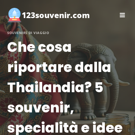
Salta
al
123souvenir.com
contenuto
SOUVENIRS DI VIAGGIO
Che cosa
riportare dalla
Thailandia? 5
souvenir,
specialità e idee