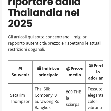
riportare dalla
Thailandia nel
2025
Gli articoli qui sotto concentrano il miglior
rapporto autenticità/prezzo e rispettano le attuali
restrizioni doganali.
🤩 Perché
🎁
🏬 Indirizzo
💰 Prezzo
lo
Souvenir
principale
medio
adoriamo
Thai Silk
Tessuto
800 THB
Seta Jim
Company, 9
elegante &
la
Thompson
Surawong Rd.,
colori
sciarpa
Bangkok
vibranti ✨