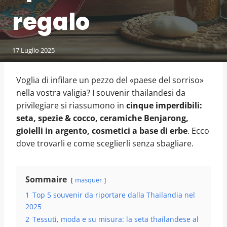
regalo
17 Luglio 2025
Voglia di infilare un pezzo del «paese del sorriso»
nella vostra valigia? I souvenir thailandesi da
privilegiare si riassumono in
cinque imperdibili:
seta, spezie & cocco, ceramiche Benjarong,
gioielli in argento, cosmetici a base di erbe
. Ecco
dove trovarli e come sceglierli senza sbagliare.
Sommaire
masquer
1
Top 5 souvenir da riportare dalla Thailandia nel
2025
2
Tessuti, moda e su misura: la seta thailandese al