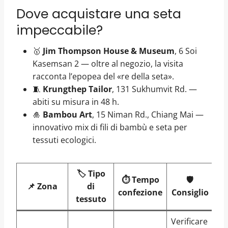
Dove acquistare una seta
impeccabile?
🥇
Jim Thompson House & Museum
, 6 Soi
Kasemsan 2 — oltre al negozio, la visita
racconta l’epopea del «re della seta».
🧵
Krungthep Tailor
, 131 Sukhumvit Rd. —
abiti su misura in 48 h.
🎍
Bambou Art
, 15 Niman Rd., Chiang Mai —
innovativo mix di fili di bambù e seta per
tessuti ecologici.
🏷️ Tipo
⏱️ Tempo
🛡️
📌 Zona
di
confezione
Consiglio
tessuto
Verificare