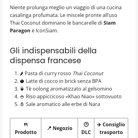
Niente prolunga meglio un viaggio di una cucina
casalinga profumata. Le miscele pronte all’uso
Thai Coconut dominano le bancarelle di
Siam
Paragon
e IconSiam.
Gli indispensabili della
dispensa francese
🌶️ Pasta di curry rosso
Thai Coconut
🥥 Latte di cocco in brick senza BPA
🍵 Tè oolong aromatizzato al gelsomino
🍚 Riso appiccicoso «Khao Niao» sottovuoto
🧂 Sale aromatico alle erbe di Nara
🍴
🕑
✈️ Consiglio
📍 Negozio
Prodotto
DLC
trasporto