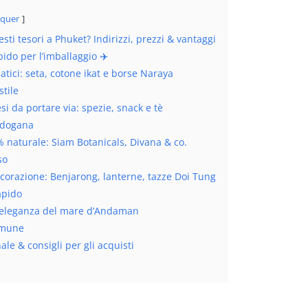
quer
sti tesori a Phuket? Indirizzi, prezzi & vantaggi
pido per l’imballaggio ✈️
tici: seta, cotone ikat e borse Naraya
stile
si da portare via: spezie, snack e tè
 dogana
 naturale: Siam Botanicals, Divana & co.
so
ecorazione: Benjarong, lanterne, tazze Doi Tung
apido
e: eleganza del mare d’Andaman
omune
ale & consigli per gli acquisti