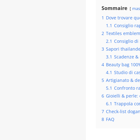
Sommaire
mas
1
Dove trovare que
1.1
Consiglio ra
2
Textiles emblema
2.1
Consiglio di 
3
Sapori thailande
3.1
Scadenze &
4
Beauty bag 100%
4.1
Studio di ca
5
Artigianato & d
5.1
Confronto r
6
Gioielli & perl
6.1
Trappola c
7
Check-list dogan
8
FAQ