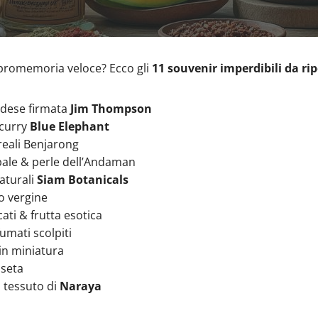
 promemoria veloce? Ecco gli
11 souvenir imperdibili da ri
ndese firmata
Jim Thompson
t curry
Blue Elephant
reali Benjarong
bale & perle dell’Andaman
aturali
Siam Botanicals
co vergine
ati & frutta esotica
umati scolpiti
in miniatura
 seta
n tessuto di
Naraya