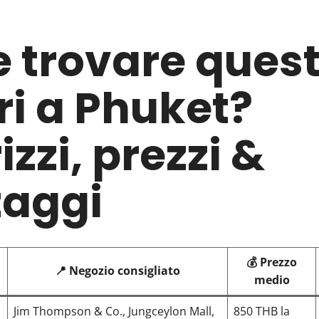
 trovare quest
ri a Phuket?
izzi, prezzi &
taggi
💰 Prezzo
📍 Negozio consigliato
medio
Jim Thompson & Co., Jungceylon Mall,
850 THB la