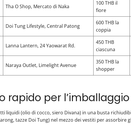
100 THB il
Tha O Shop, Mercato di Naka
fiore
600 THB la
Doi Tung Lifestyle, Central Patong
coppia
450 THB
Lanna Lantern, 24 Yaowarat Rd.
ciascuna
350 THB la
Naraya Outlet, Limelight Avenue
shopper
o rapido per l’imballaggio
 liquidi (olio di cocco, siero Divana) in una busta richiudibil
njarong, tazze Doi Tung) nel mezzo dei vestiti per assorbire gli