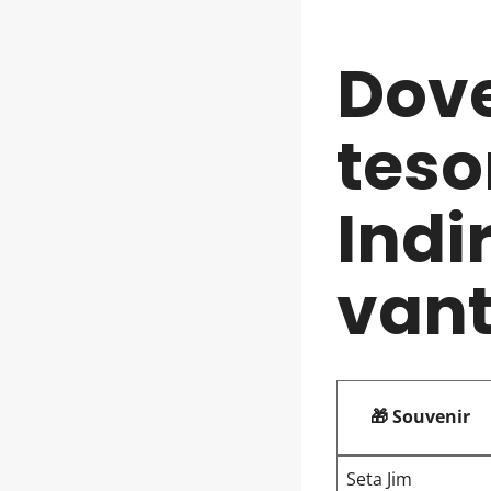
Dove
teso
Indir
van
🎁 Souvenir
Seta Jim