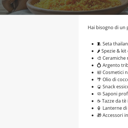
Hai bisogno di un
🧵 Seta thaila
🌶️ Spezie & ki
🎨 Ceramiche 
💍 Argento tri
🛀 Cosmetici n
🌴 Olio di coc
🍘 Snack essicc
🧼 Saponi prof
☕ Tazze da tè 
🏮 Lanterne di
🎁 Accessori i