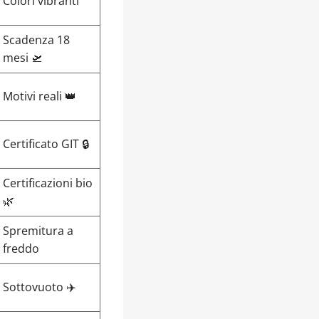
Colori vibranti
Scadenza 18
mesi 🛫
Motivi reali 👑
Certificato GIT 🔒
Certificazioni bio
🌿
Spremitura a
freddo
Sottovuoto ✈️