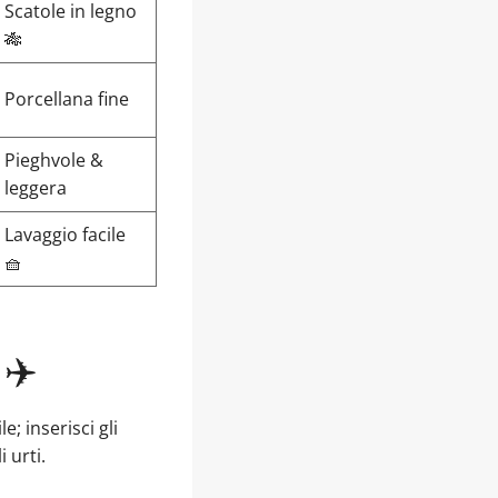
Scatole in legno
🎋
Porcellana fine
Pieghvole &
leggera
Lavaggio facile
🧺
 ✈️
e; inserisci gli
 urti.