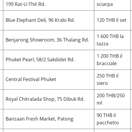
199 Rat-U-Thit Rd.
sciarpa
Blue Elephant Deli, 96 Krabi Rd.
120 THB il set
1 600 THB la
Benjarong Showroom, 36 Thalang Rd.
tazza
1 200 THB il
Phuket Pearl, 58/2 Sakdidet Rd.
bracciale
250 THB il
Central Festival Phuket
siero
200 THB/250
Royal Chitralada Shop, 75 Dibuk Rd.
ml
90 THB il
Banzaan Fresh Market, Patong
pacchetto