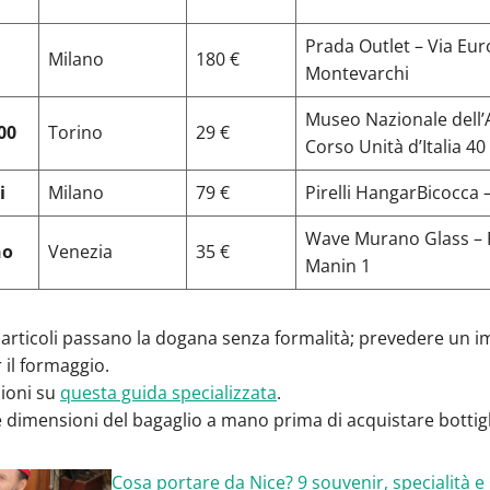
Prada Outlet – Via Eur
Milano
180 €
Montevarchi
Museo Nazionale dell’
00
Torino
29 €
Corso Unità d’Italia 40
i
Milano
79 €
Pirelli HangarBicocca 
Wave Murano Glass –
no
Venezia
35 €
Manin 1
i articoli passano la dogana senza formalità; prevedere un i
 il formaggio.
zioni su
questa guida specializzata
.
e dimensioni del bagaglio a mano prima di acquistare bottigl
Cosa portare da Nice? 9 souvenir, specialità e