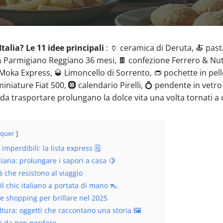
Italia? Le 11 idee principali
: 🏺 ceramica di Deruta, 🍝 past
 🧀 Parmigiano Reggiano 36 mesi, 🍫 confezione Ferrero & Nut
i Moka Express, 🥃 Limoncello di Sorrento, 👝 pochette in pel
miniature Fiat 500, 🛞 calendario Pirelli, 💍 pendente in vetr
li da trasportare prolungano la dolce vita una volta tornati a 
quer
 imperdibili: la lista express 🗒️
iana: prolungare i sapori a casa 🍋
à che resistono al viaggio
l chic italiano a portata di mano 👠
e shopping per brillare nel 2025
ltura: oggetti che raccontano una storia 🖼️
ni da non perdere