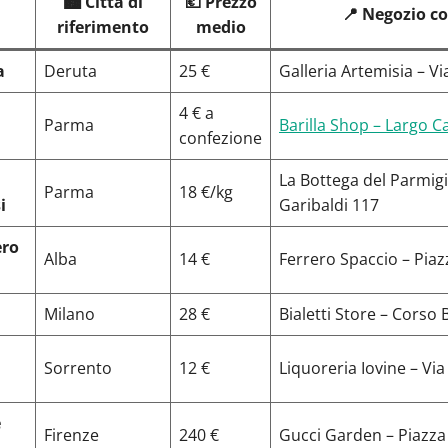
🏙️ Città di
💶 Prezzo
📍 Negozio co
riferimento
medio
a
Deruta
25 €
Galleria Artemisia – Vi
4 € a
Parma
Barilla Shop – Largo C
confezione
La Bottega del Parmigi
Parma
18 €/kg
i
Garibaldi 117
ero
Alba
14 €
Ferrero Spaccio – Piaz
Milano
28 €
Bialetti Store – Corso
Sorrento
12 €
Liquoreria Iovine – Vi
e
Firenze
240 €
Gucci Garden – Piazza 