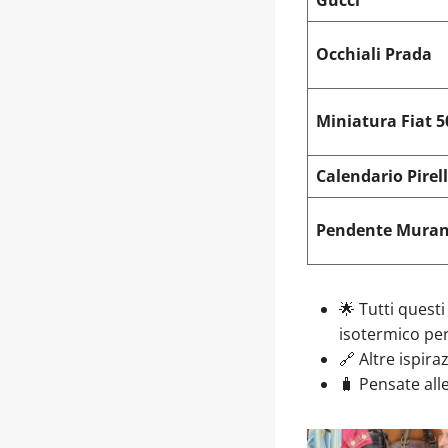
Gucci
Occhiali Prada
Miniatura Fiat 5
Calendario Pirell
Pendente Mura
🌟 Tutti quest
isotermico per
🔗 Altre ispira
🧳 Pensate all