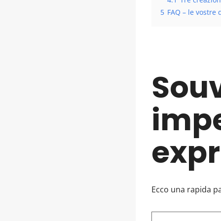
5
FAQ – le vostre 
Souv
imper
expre
Ecco una rapida pan