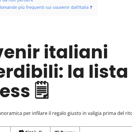
domande più frequenti sui souvenir dall’Italia ❓
enir italiani
dibili: la lista
ss 🗒️
oramica per infilare il regalo giusto in valigia prima del rit