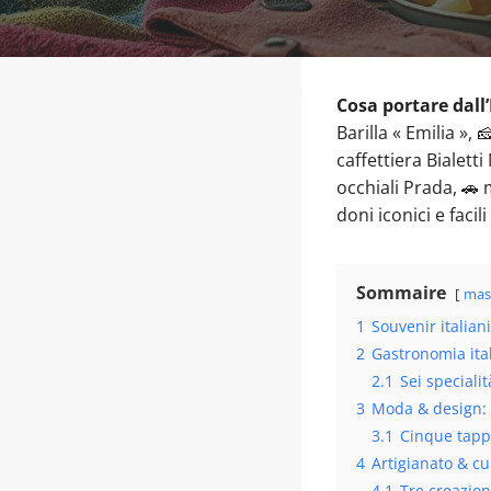
Cosa portare dall’
Barilla « Emilia »,
caffettiera Bialett
occhiali Prada, 🚗 
doni iconici e faci
Sommaire
mas
1
Souvenir italiani
2
Gastronomia ital
2.1
Sei specialit
3
Moda & design: i
3.1
Cinque tapp
4
Artigianato & cu
4.1
Tre creazio