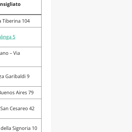
nsigliato
a Tiberina 104
alinga 5
ano – Via
za Garibaldi 9
 Buenos Aires 79
a San Cesareo 42
della Signoria 10