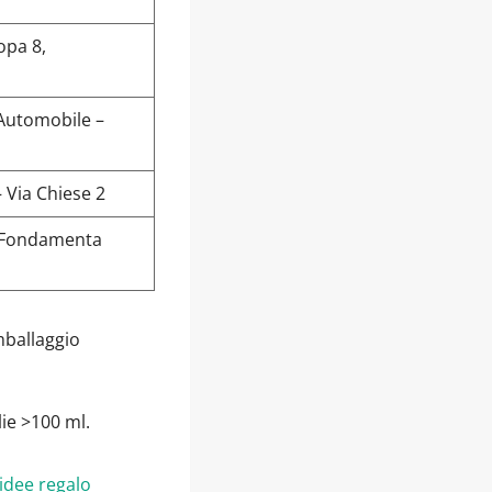
opa 8,
Automobile –
– Via Chiese 2
 Fondamenta
mballaggio
ie >100 ml.
 idee regalo