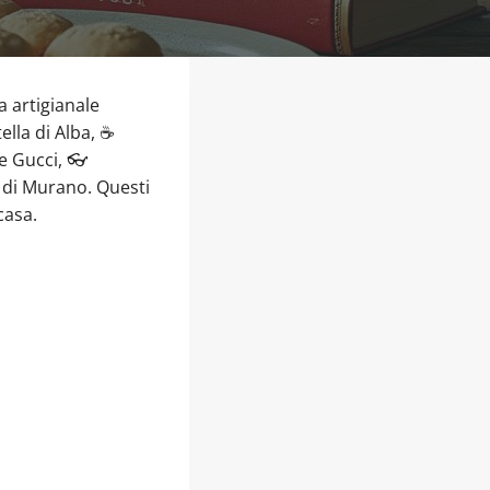
a artigianale
ella di Alba, ☕
le Gucci, 👓
o di Murano. Questi
casa.