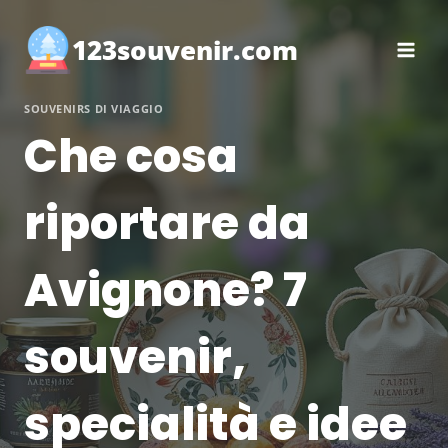
Salta
al
123souvenir.com
contenuto
SOUVENIRS DI VIAGGIO
Che cosa
riportare da
Avignone? 7
souvenir,
specialità e idee