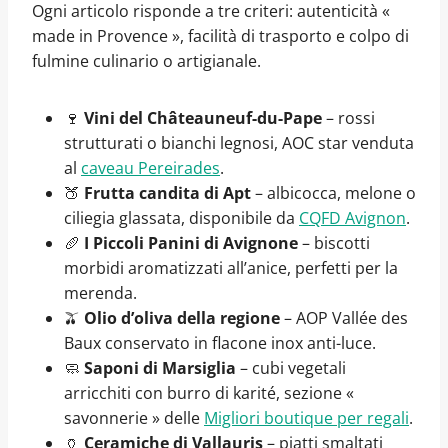
Ogni articolo risponde a tre criteri: autenticità «
made in Provence », facilità di trasporto e colpo di
fulmine culinario o artigianale.
🍷
Vini del Châteauneuf-du-Pape
– rossi
strutturati o bianchi legnosi, AOC star venduta
al
caveau Pereirades
.
🍑
Frutta candita di Apt
– albicocca, melone o
ciliegia glassata, disponibile da
CQFD Avignon
.
🥖
I Piccoli Panini di Avignone
– biscotti
morbidi aromatizzati all’anice, perfetti per la
merenda.
🫒
Olio d’oliva della regione
– AOP Vallée des
Baux conservato in flacone inox anti-luce.
🧼
Saponi di Marsiglia
– cubi vegetali
arricchiti con burro di karité, sezione «
savonnerie » delle
Migliori boutique per regali
.
🏺
Ceramiche di Vallauris
– piatti smaltati