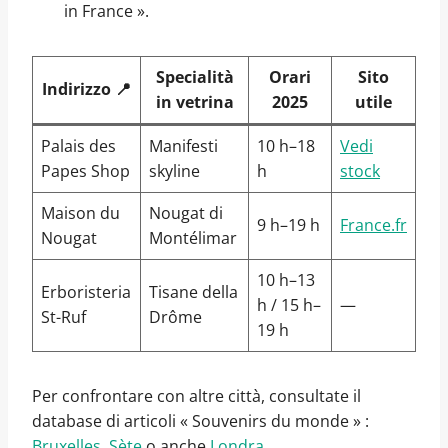
in France ».
Specialità
Orari
Sito
Indirizzo 📍
in vetrina
2025
utile
Palais des
Manifesti
10 h–18
Vedi
Papes Shop
skyline
h
stock
Maison du
Nougat di
9 h–19 h
France.fr
Nougat
Montélimar
10 h–13
Erboristeria
Tisane della
h / 15 h–
—
St-Ruf
Drôme
19 h
Per confrontare con altre città, consultate il
database di articoli « Souvenirs du monde » :
Bruxelles
,
Sète
o anche
Londra
.