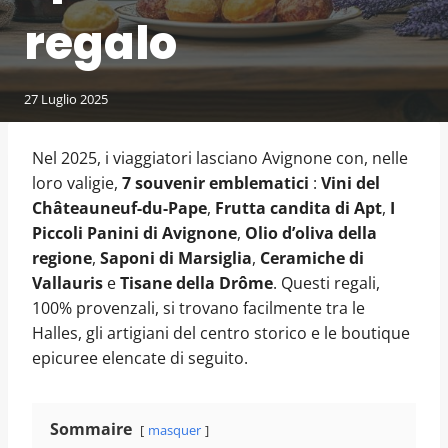
regalo
27 Luglio 2025
Nel 2025, i viaggiatori lasciano Avignone con, nelle
loro valigie,
7 souvenir emblematici
:
Vini del
Châteauneuf-du-Pape
,
Frutta candita di Apt
,
I
Piccoli Panini di Avignone
,
Olio d’oliva della
regione
,
Saponi di Marsiglia
,
Ceramiche di
Vallauris
e
Tisane della Drôme
. Questi regali,
100% provenzali, si trovano facilmente tra le
Halles, gli artigiani del centro storico e le boutique
epicuree elencate di seguito.
Sommaire
masquer