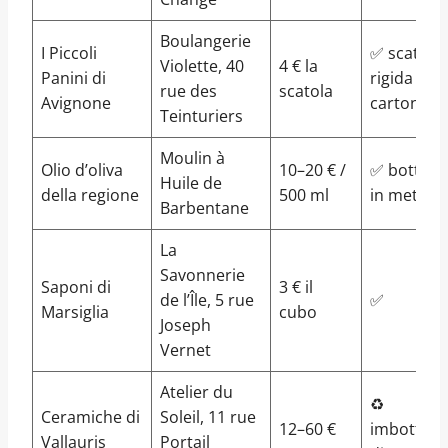
Boulangerie
I Piccoli
✅ scatola
Violette, 40
4 € la
Panini di
rigida di
rue des
scatola
Avignone
cartone
Teinturiers
Moulin à
Olio d’oliva
10–20 € /
✅ bottigli
Huile de
della regione
500 ml
in metallo
Barbentane
La
Savonnerie
Saponi di
3 € il
de l’Île, 5 rue
✅
Marsiglia
cubo
Joseph
Vernet
Atelier du
♻️
Ceramiche di
Soleil, 11 rue
12–60 €
imbottitu
Vallauris
Portail