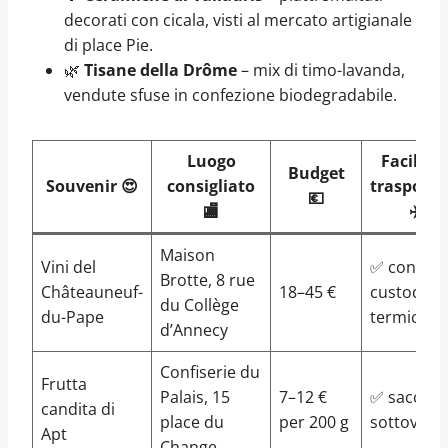
decorati con cicala, visti al mercato artigianale
di place Pie.
🌿
Tisane della Drôme
– mix di timo-lavanda,
vendute sfuse in confezione biodegradabile.
Luogo
Facile d
Budget
Souvenir 😍
consigliato
trasporta
💶
🏬
✈️
Maison
Vini del
✅ con
Brotte, 8 rue
Châteauneuf-
18–45 €
custodia
du Collège
du-Pape
termica
d’Annecy
Confiserie du
Frutta
Palais, 15
7–12 €
✅ sacchet
candita di
place du
per 200 g
sottovuot
Apt
Change