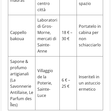
madras
centro
spazio
città
Laboratori
di Gros-
Portatelo in
Cappello
Morne,
18 € –
cabina per
bakoua
mercati di
30 €
non
Sainte-
schiacciarlo
Anne
Sapone &
profumo
Villaggio
artigianali
de la
Inseriteli in
(La
6 € –
Poterie,
un astuccio
Savonnerie
25 €
Sainte-
ermetico
Antillaise, Le
Luce
Parfum des
Îles)