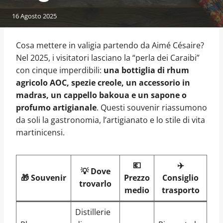
16 Agosto 2025
Cosa mettere in valigia partendo da Aimé Césaire?
Nel 2025, i visitatori lasciano la “perla dei Caraibi”
con cinque imperdibili:
una bottiglia di rhum
agricolo AOC, spezie creole, un accessorio in
madras, un cappello bakoua e un sapone o
profumo artigianale
. Questi souvenir riassumono
da soli la gastronomia, l’artigianato e lo stile di vita
martinicensi.
💶
✈️
💡 Dove
🎁 Souvenir
Prezzo
Consiglio
trovarlo
medio
trasporto
Distillerie