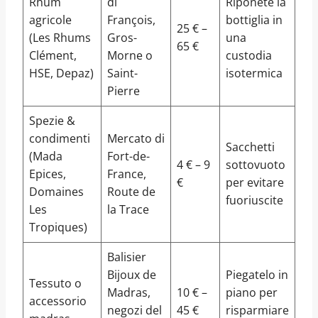
Rhum
di
Riponete la
agricole
François,
bottiglia in
25 € –
(Les Rhums
Gros-
una
65 €
Clément,
Morne o
custodia
HSE, Depaz)
Saint-
isotermica
Pierre
Spezie &
condimenti
Mercato di
Sacchetti
(Mada
Fort-de-
4 € – 9
sottovuoto
Epices,
France,
€
per evitare
Domaines
Route de
fuoriuscite
Les
la Trace
Tropiques)
Balisier
Bijoux de
Piegatelo in
Tessuto o
Madras,
10 € –
piano per
accessorio
negozi del
45 €
risparmiare