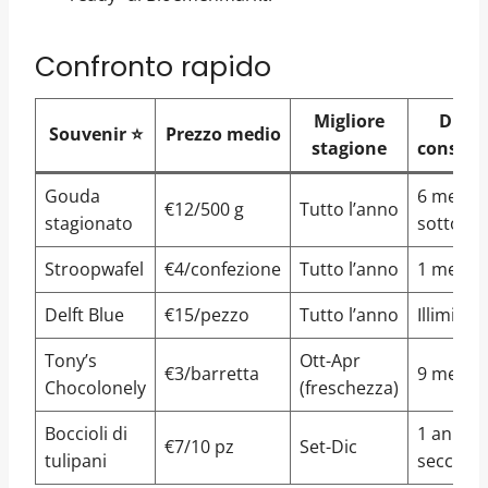
Confronto rapido
Migliore
Durat
Souvenir ⭐
Prezzo medio
stagione
conserv
Gouda
6 mesi
€12/500 g
Tutto l’anno
stagionato
sottovu
Stroopwafel
€4/confezione
Tutto l’anno
1 mese
Delft Blue
€15/pezzo
Tutto l’anno
Illimitata
Tony’s
Ott-Apr
€3/barretta
9 mesi
Chocolonely
(freschezza)
Boccioli di
1 anno a
€7/10 pz
Set-Dic
tulipani
secco