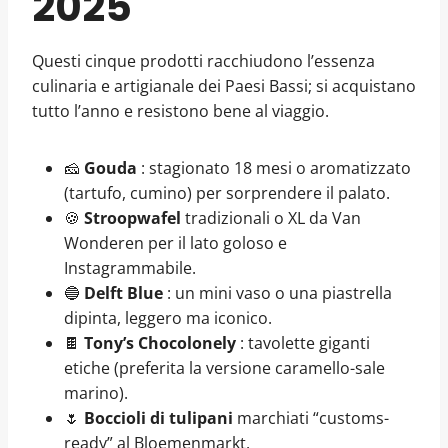
2025
Questi cinque prodotti racchiudono l’essenza
culinaria e artigianale dei Paesi Bassi; si acquistano
tutto l’anno e resistono bene al viaggio.
🧀
Gouda
: stagionato 18 mesi o aromatizzato
(tartufo, cumino) per sorprendere il palato.
🍪
Stroopwafel
tradizionali o XL da Van
Wonderen per il lato goloso e
Instagrammabile.
🔵
Delft Blue
: un mini vaso o una piastrella
dipinta, leggero ma iconico.
🍫
Tony’s Chocolonely
: tavolette giganti
etiche (preferita la versione caramello-sale
marino).
🌷
Boccioli di tulipani
marchiati “customs-
ready” al Bloemenmarkt.