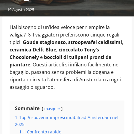
19 Agosto 2025
Hai bisogno di un’idea veloce per riempire la
valigia? 🌷 I viaggiatori preferiscono cinque regali
tipici:
Gouda stagionato
,
stroopwafel caldissimi
,
ceramica Delft Blue
,
cioccolato Tony’s
Chocolonely
e
boccioli di tulipani pronti da
piantare
. Questi articoli si infilano facilmente nel
bagaglio, passano senza problemi la dogana e
riportano in vita l’atmosfera di Amsterdam a ogni
assaggio o sguardo.
Sommaire
masquer
1
Top 5 souvenir imprescindibili ad Amsterdam nel
2025
1.1
Confronto rapido