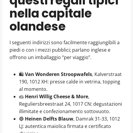
questi regali tipici
nella capitale
olandese
I seguenti indirizzi sono facilmente raggiungibili a
piedi o con i mezzi pubblici; parlano inglese e
offrono un imballaggio “per viaggio”.
🛍️
Van Wonderen Stroopwafels
, Kalverstraat
190, 1012 XH: presse calde in vetrina, topping
al momento.
🧀
Henri Willig Cheese & More
,
Reguliersbreestraat 24, 1017 CN: degustazioni
illimitate e confezionamento sottovuoto.
🔵
Heinen Delfts Blauw
, Damrak 31-33, 1012
LJ: autentica maiolica firmata e certificato