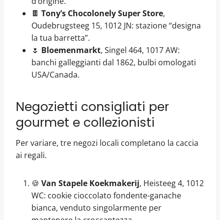
d’origine.
🍫
Tony’s Chocolonely Super Store
,
Oudebrugsteeg 15, 1012 JN: stazione “designa
la tua barretta”.
🌷
Bloemenmarkt
, Singel 464, 1017 AW:
banchi galleggianti dal 1862, bulbi omologati
USA/Canada.
Negozietti consigliati per
gourmet e collezionisti
Per variare, tre negozi locali completano la caccia
ai regali.
🍪
Van Stapele Koekmakerij
, Heisteeg 4, 1012
WC: cookie cioccolato fondente-ganache
bianca, venduto singolarmente per
mantenere la croccantezza.