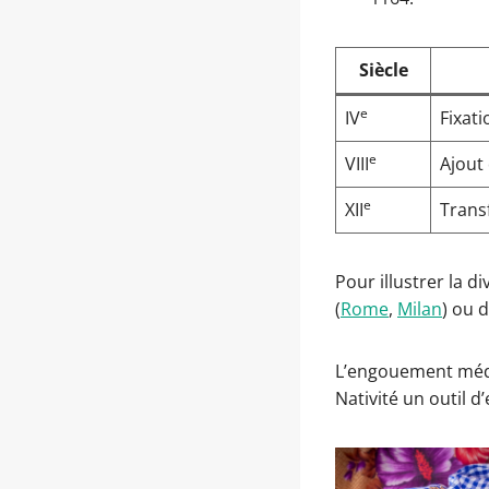
Siècle
e
IV
Fixat
e
VIII
Ajout 
e
XII
Trans
Pour illustrer la d
(
Rome
,
Milan
) ou 
L’engouement médié
Nativité un outil 