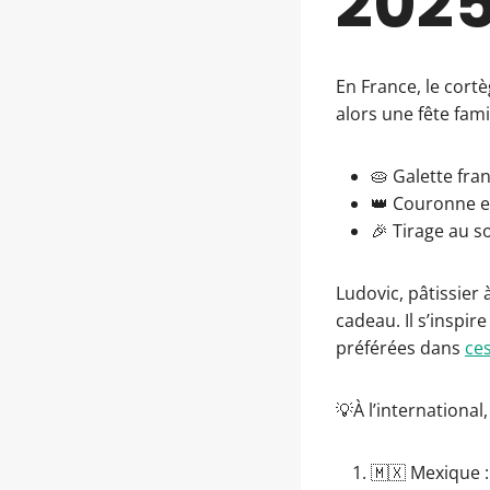
202
En France, le cortè
alors une fête fam
🥧 Galette fra
👑 Couronne e
🎉 Tirage au so
Ludovic, pâtissier
cadeau. Il s’inspi
préférées dans
ce
💡À l’internationa
🇲🇽 Mexique :