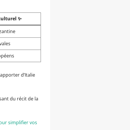
ulturel ✨
zantine
vales
opéens
apporter d’Italie
ant du récit de la
r simplifier vos