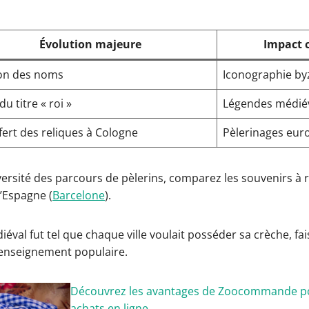
Évolution majeure
Impact c
ion des noms
Iconographie by
du titre « roi »
Légendes médié
fert des reliques à Cologne
Pèlerinages eur
iversité des parcours de pèlerins, comparez les souvenirs à r
d’Espagne (
Barcelone
).
val fut tel que chaque ville voulait posséder sa crèche, fais
d’enseignement populaire.
Découvrez les avantages de Zoocommande pou
achats en ligne