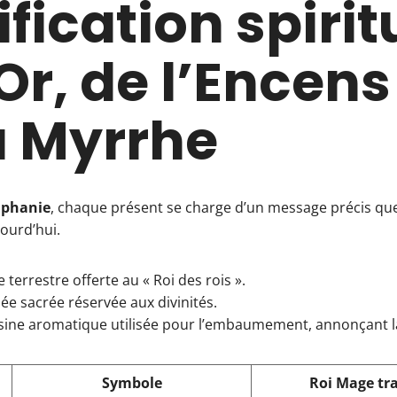
ification spirit
’Or, de l’Encens
a Myrrhe
iphanie
, chaque présent se charge d’un message précis que 
jourd’hui.
e terrestre offerte au « Roi des rois ».
ée sacrée réservée aux divinités.
ésine aromatique utilisée pour l’embaumement, annonçant l
Symbole
Roi Mage tr