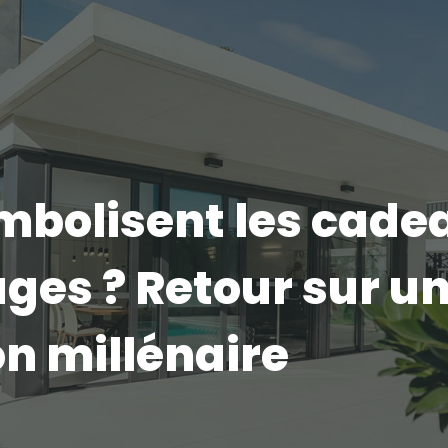
mbolisent les cade
ges ? Retour sur u
on millénaire