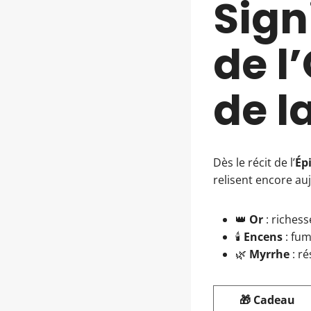
Sign
de l
de l
Dès le récit de l’
Ép
relisent encore au
👑
Or
: richess
🕯️
Encens
: fum
🌿
Myrrhe
: r
🎁 Cadeau