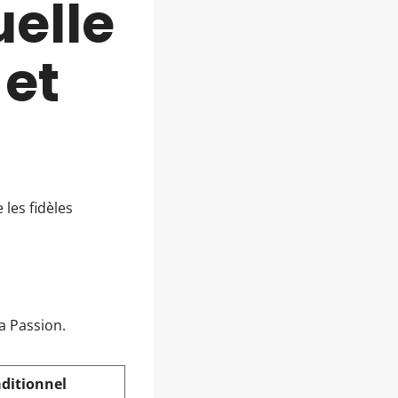
uelle
 et
les fidèles
a Passion.
aditionnel