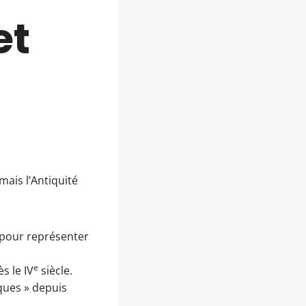
et
ais l’Antiquité
 pour représenter
e
s le IV
siècle.
iques » depuis