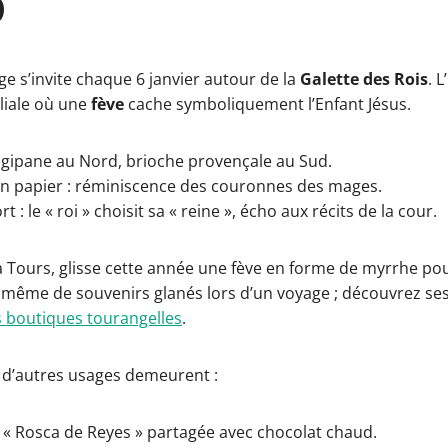
5
ge s’invite chaque 6 janvier autour de la
Galette des Rois
. L’
iliale où une
fève
cache symboliquement l’Enfant Jésus.
ngipane au Nord, brioche provençale au Sud.
n papier : réminiscence des couronnes des mages.
rt : le « roi » choisit sa « reine », écho aux récits de la cour.
 à Tours, glisse cette année une fève en forme de myrrhe pour
re même de souvenirs glanés lors d’un voyage ; découvrez se
s boutiques tourangelles
.
l, d’autres usages demeurent :
 « Rosca de Reyes » partagée avec chocolat chaud.