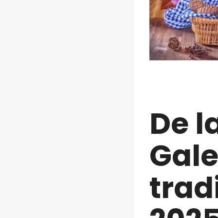
De l
Gale
trad