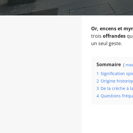
Or, encens et myr
trois
offrandes
qui
un seul geste.
Sommaire
mas
1
Signification spi
2
Origine historiq
3
De la crèche à l
4
Questions fréqu