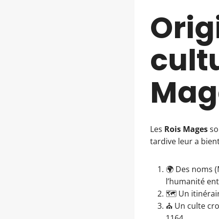
Orig
cult
Mag
Les
Rois Mages
so
tardive leur a bient
🌍 Des noms (M
l’humanité ent
🗺️ Un itinéra
⛪ Un culte cro
1164.