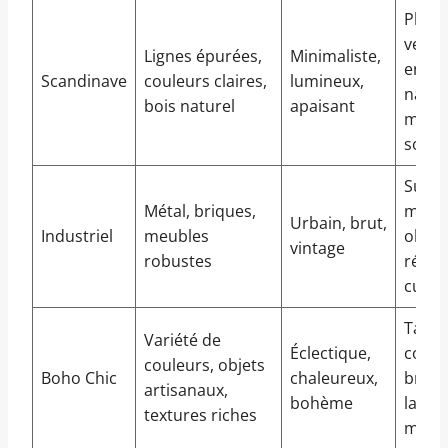
Plant
vertes
Lignes épurées,
Minimaliste,
en fib
Scandinave
couleurs claires,
lumineux,
nature
bois naturel
apaisant
mobil
sobre
Suspe
Métal, briques,
métal
Urbain, brut,
Industriel
meubles
objet
vintage
robustes
récup
cuir vi
Tapis 
Variété de
Éclectique,
couss
couleurs, objets
Boho Chic
chaleureux,
brodé
artisanaux,
bohème
lante
textures riches
maro