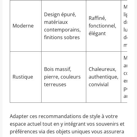
Meubl
Design épuré,
lignes
Raffiné,
matériaux
droite
Moderne
fonctionnel,
contemporains,
lumin
élégant
finitions sobres
desig
métal
Meub
ancie
Bois massif,
Chaleureux,
couve
Rustique
pierre, couleurs
authentique,
en lai
terreuses
convivial
poter
artis
Adapter ces recommandations de style à votre
espace actuel tout en y intégrant vos souvenirs et
préférences via des objets uniques vous assurera