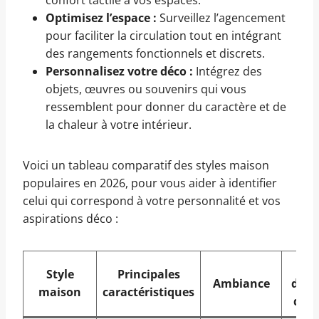
confort tactile à vos espaces.
Optimisez l’espace :
Surveillez l’agencement
pour faciliter la circulation tout en intégrant
des rangements fonctionnels et discrets.
Personnalisez votre déco :
Intégrez des
objets, œuvres ou souvenirs qui vous
ressemblent pour donner du caractère et de
la chaleur à votre intérieur.
Voici un tableau comparatif des styles maison
populaires en 2026, pour vous aider à identifier
celui qui correspond à votre personnalité et vos
aspirations déco :
Exe
Style
Principales
Ambiance
d’él
maison
caractéristiques
déco