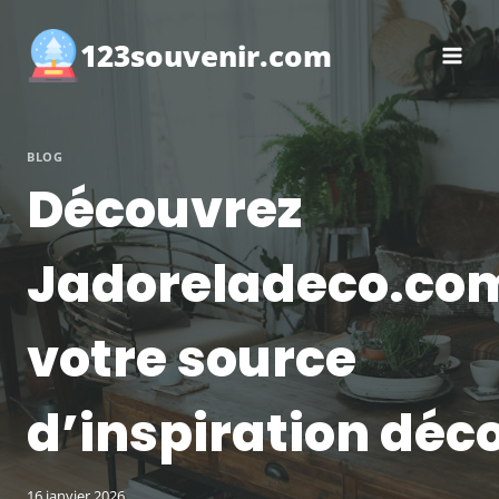
Aller
au
123souvenir.com
contenu
BLOG
Découvrez
Jadoreladeco.co
votre source
d’inspiration déc
16 janvier 2026