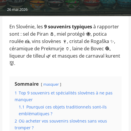
26 mai 2026
En Slovénie, les
9 souvenirs typiques
à rapporter
sont : sel de Piran 🧂, miel protégé 🐝, potica
roulée 🍰, vins slovènes 🍷, cristal de Rogaška ✨,
céramique de Prekmurje 🏺, laine de Bovec 🧶,
liqueur de tilleul 🌿 et masques de carnaval kurent
👹.
Sommaire
masquer
1
Top 9 souvenirs et spécialités slovènes à ne pas
manquer
1.1
Pourquoi ces objets traditionnels sont-ils
emblématiques ?
2
Où acheter vos souvenirs slovènes sans vous
tromper ?