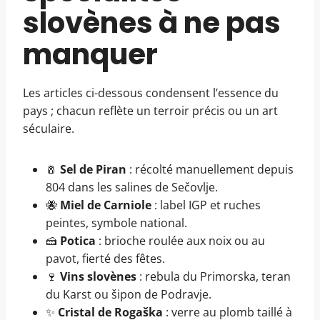
slovènes à ne pas
manquer
Les articles ci-dessous condensent l’essence du
pays ; chacun reflète un terroir précis ou un art
séculaire.
🧂
Sel de Piran
: récolté manuellement depuis
804 dans les salines de Sečovlje.
🐝
Miel de Carniole
: label IGP et ruches
peintes, symbole national.
🍰
Potica
: brioche roulée aux noix ou au
pavot, fierté des fêtes.
🍷
Vins slovènes
: rebula du Primorska, teran
du Karst ou šipon de Podravje.
✨
Cristal de Rogaška
: verre au plomb taillé à