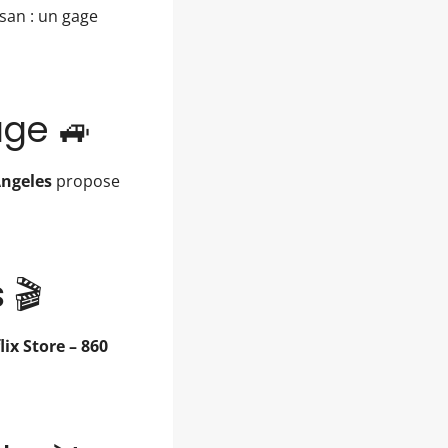
isan : un gage
age 🚙
Angeles
propose
 🎬
lix Store – 860