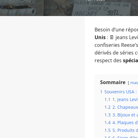
Besoin d’une répon
Unis
: 👖 jeans Lev
confiseries Reese’s
dérivés de séries 
respect des
spécia
Sommaire
mas
1
Souvenirs USA : 
1.1
1. Jeans Lev
1.2
2. Chapeaux 
1.3
3. Bijoux et
1.4
4. Plaques d
1.5
5. Produits 
1.6
6. Sirop d’é