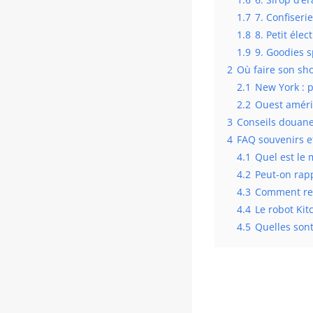
1.7
7. Confiseri
1.8
8. Petit éle
1.9
9. Goodies s
2
Où faire son sho
2.1
New York : 
2.2
Ouest améri
3
Conseils douane,
4
FAQ souvenirs e
4.1
Quel est le 
4.2
Peut-on rapp
4.3
Comment rec
4.4
Le robot Kit
4.5
Quelles sont