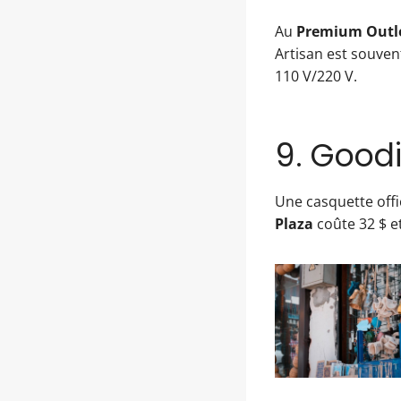
Au
Premium Outle
Artisan est souven
110 V/220 V.
9. Goodi
Une casquette offi
Plaza
coûte 32 $ e