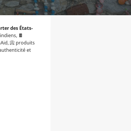
ter des États-
indiens, 🍫
nAid, 📀 produits
 authenticité et