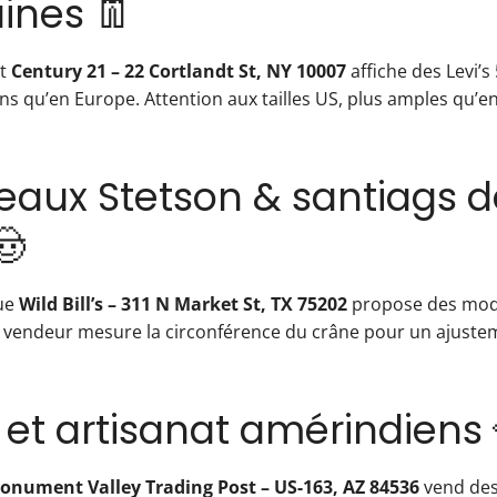
ines 👖
et
Century 21 – 22 Cortlandt St, NY 10007
affiche des Levi’s
ins qu’en Europe. Attention aux tailles US, plus amples qu’e
eaux Stetson & santiags d
🤠
que
Wild Bill’s – 311 N Market St, TX 75202
propose des modè
n vendeur mesure la circonférence du crâne pour un ajustem
x et artisanat amérindiens 
onument Valley Trading Post – US-163, AZ 84536
vend des