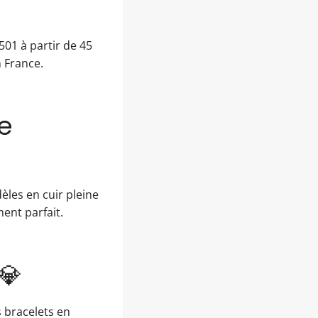
 501 à partir de 45
n France.
e
les en cuir pleine
ent parfait.
💎
 bracelets en