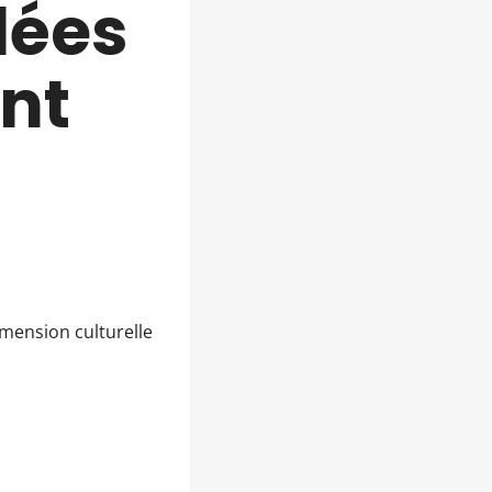
dées
nt
imension culturelle