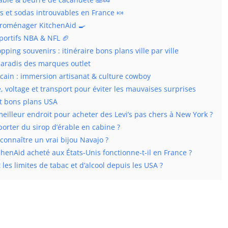
es et sodas introuvables en France 🍬
ctroménager KitchenAid 🍳
portifs NBA & NFL 🏈
pping souvenirs : itinéraire bons plans ville par ville
paradis des marques outlet
cain : immersion artisanat & culture cowboy
 voltage et transport pour éviter les mauvaises surprises
t bons plans USA
meilleur endroit pour acheter des Levi’s pas chers à New York ?
orter du sirop d’érable en cabine ?
onnaître un vrai bijou Navajo ?
chenAid acheté aux États-Unis fonctionne-t-il en France ?
 les limites de tabac et d’alcool depuis les USA ?