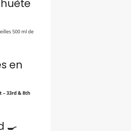
ahuète
illes 500 ml de
es en
t – 33rd & 8th
d 🍳