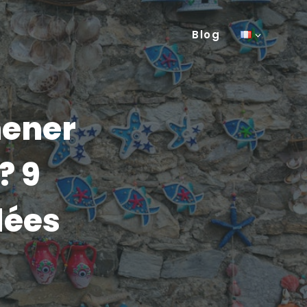
Blog
mener
? 9
dées