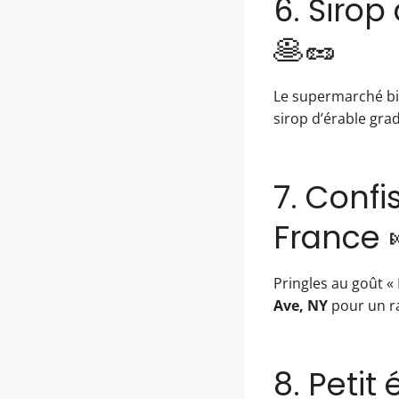
6. Siro
🥞🥜
Le supermarché b
sirop d’érable grad
7. Confi
France 
Pringles au goût «
Ave, NY
pour un ra
8. Petit