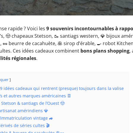
se rapide ? Voici les
9 souvenirs incontournables à rappor
i’s, 🤠 chapeaux Stetson, 🥾 santiags western, 💎 bijoux amér
, 🥜 beurre de cacahuète, 🥞 sirop d’érable, 🍳 robot Kitche
cultes. Ces idées cadeaux combinent
bons plans shopping
,
lités régionales
.
quer
9 idées cadeaux qui rentrent (presque) toujours dans la valise
i’s et autres marques américaines 👖
Stetson & santiags de l’Ouest 🤠
 artisanat amérindiens 💎
’immatriculation vintage 🚙
dérivés de séries cultes 🎬
rable & beurre de cacahuète 🥞🥜