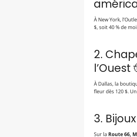
américa
À New York, l’Outl
$, soit 40 % de mo
2. Chap
l’Ouest 
À Dallas, la bouti
fleur dès 120 $. U
3. Bijou
Sur la
Route 66, M