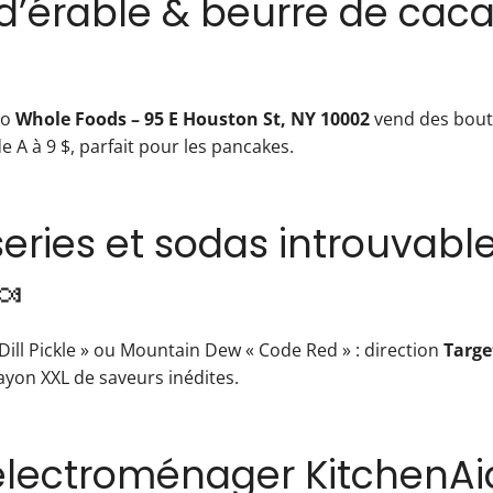
p d’érable & beurre de cac
io
Whole Foods – 95 E Houston St, NY 10002
vend des boute
e A à 9 $, parfait pour les pancakes.
series et sodas introuvabl
🍬
 Dill Pickle » ou Mountain Dew « Code Red » : direction
Targe
yon XXL de saveurs inédites.
 électroménager KitchenAi