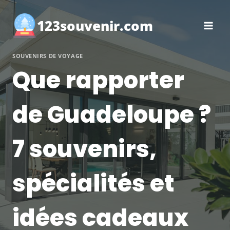
Aller
au
123souvenir.com
contenu
SOUVENIRS DE VOYAGE
Que rapporter
de Guadeloupe ?
7 souvenirs,
spécialités et
idées cadeaux