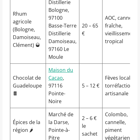
Distillerie
Bologne,
Rhum
97100
AOC, canne
agricole
Basse-Terre
20 – 65
fraîche,
(Bologne,
Distillerie
€
vieillissement
Damoiseau,
Damoiseau,
tropical
Clément) 🥃
97160 Le
Moule
Maison du
Chocolat de
Cacao
,
Fèves locales,
Guadeloupe
97116
5 – 12 €
torréfaction
🍫
Pointe-
artisanale
Noire
Marché de
Colombo,
2 – 6 €
Épices de la
la Darse,
cannelle,
le
région 🌶️
Pointe-à-
piment
sachet
Pitre
végétarien