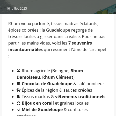
16 juillet 2025
Rhum vieux parfumé, tissus madras éclatants,
épices colorées : la Guadeloupe regorge de
trésors faciles à glisser dans la valise. Pour ne pas
partir les mains vides, voici les
7 souvenirs
incontournables
qui résument l’âme de l’archipel
:
🥃 Rhum agricole (Bologne,
Rhum
Damoiseau
,
Rhum Clément
)
🍫
Chocolat de Guadeloupe
& café bonifieur
🌺 Épices de la région & sauces créoles
🧵 Tissus madras &
vêtements traditionnels
💍
Bijoux en corail
et graines locales
🍯
Miel de Guadeloupe
& confitures