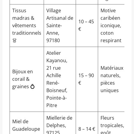
Tissus
Village
Motive
madras &
Artisanal de
caribéen
10 – 45
vêtements
Sainte-
iconique,
€
traditionnels
Anne,
coton
👗
97180
respirant
Atelier
Kayanou,
21 rue
Matériaux
Bijoux en
Achille
15 – 90
naturels,
corail &
René-
€
pièces
graines 💍
Boisneuf,
uniques
Pointe-à-
Pitre
Miellerie de
Fleurs
Miel de
Delphes,
tropicales,
Guadeloupe
8 – 14 €
97125
goût