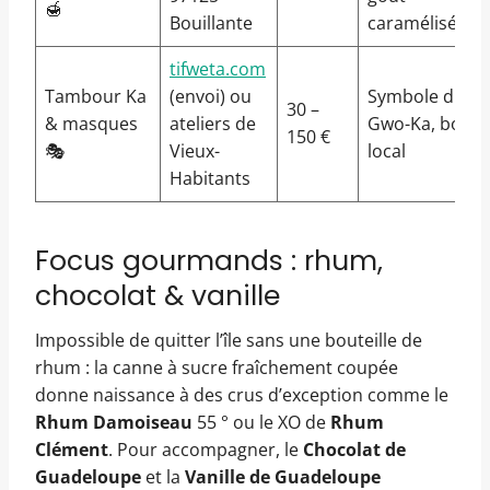
🍯
Bouillante
caramélisé
tifweta.com
Tambour Ka
(envoi) ou
Symbole du
30 –
& masques
ateliers de
Gwo-Ka, bois
150 €
🎭
Vieux-
local
Habitants
Focus gourmands : rhum,
chocolat & vanille
Impossible de quitter l’île sans une bouteille de
rhum : la canne à sucre fraîchement coupée
donne naissance à des crus d’exception comme le
Rhum Damoiseau
55 ° ou le XO de
Rhum
Clément
. Pour accompagner, le
Chocolat de
Guadeloupe
et la
Vanille de Guadeloupe