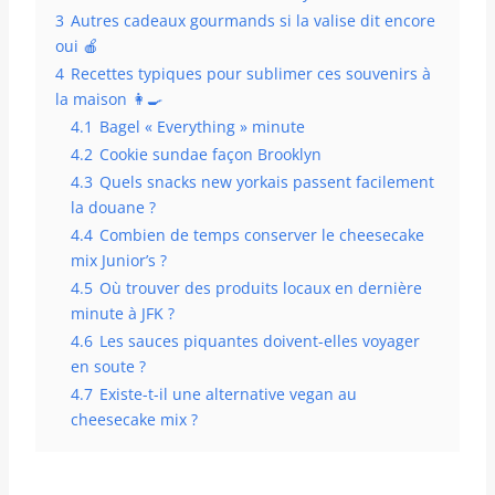
3
Autres cadeaux gourmands si la valise dit encore
oui 🍎
4
Recettes typiques pour sublimer ces souvenirs à
la maison 👩‍🍳
4.1
Bagel « Everything » minute
4.2
Cookie sundae façon Brooklyn
4.3
Quels snacks new yorkais passent facilement
la douane ?
4.4
Combien de temps conserver le cheesecake
mix Junior’s ?
4.5
Où trouver des produits locaux en dernière
minute à JFK ?
4.6
Les sauces piquantes doivent-elles voyager
en soute ?
4.7
Existe-t-il une alternative vegan au
cheesecake mix ?