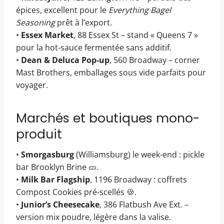
épices, excellent pour le
Everything Bagel
Seasoning
prêt à l’export.
•
Essex Market
, 88 Essex St – stand « Queens 7 »
pour la hot-sauce fermentée sans additif.
•
Dean & Deluca Pop-up
, 560 Broadway – corner
Mast Brothers, emballages sous vide parfaits pour
voyager.
Marchés et boutiques mono-
produit
•
Smorgasburg
(Williamsburg) le week-end : pickle
bar Brooklyn Brine 🥒.
•
Milk Bar Flagship
, 1196 Broadway : coffrets
Compost Cookies pré-scellés 🍪.
•
Junior’s Cheesecake
, 386 Flatbush Ave Ext. –
version mix poudre, légère dans la valise.