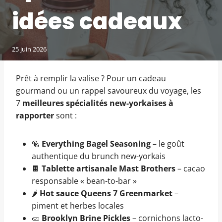
idées cadeaux
25 juin 2026
Prêt à remplir la valise ? Pour un cadeau
gourmand ou un rappel savoureux du voyage, les
7
meilleures spécialités new-yorkaises à
rapporter
sont :
🥯
Everything Bagel Seasoning
– le goût
authentique du brunch new-yorkais
🍫
Tablette artisanale Mast Brothers
– cacao
responsable « bean-to-bar »
🌶️
Hot sauce Queens 7 Greenmarket
–
piment et herbes locales
🥒
Brooklyn Brine Pickles
– cornichons lacto-