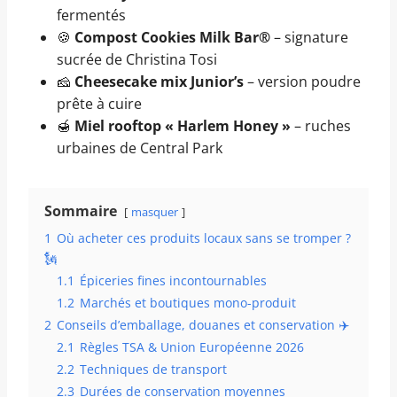
fermentés
🍪
Compost Cookies Milk Bar®
– signature
sucrée de Christina Tosi
🧀
Cheesecake mix Junior’s
– version poudre
prête à cuire
🍯
Miel rooftop « Harlem Honey »
– ruches
urbaines de Central Park
Sommaire
masquer
1
Où acheter ces produits locaux sans se tromper ?
🗽
1.1
Épiceries fines incontournables
1.2
Marchés et boutiques mono-produit
2
Conseils d’emballage, douanes et conservation ✈️
2.1
Règles TSA & Union Européenne 2026
2.2
Techniques de transport
2.3
Durées de conservation moyennes