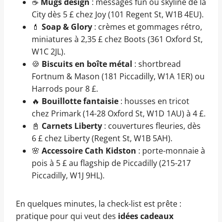
☕
Mugs design
: messages fun ou skyline de la
City dès 5 £ chez Joy (101 Regent St, W1B 4EU).
💄
Soap & Glory
: crèmes et gommages rétro,
miniatures à 2,35 £ chez Boots (361 Oxford St,
W1C 2JL).
🍪
Biscuits en boîte métal
: shortbread
Fortnum & Mason (181 Piccadilly, W1A 1ER) ou
Harrods pour 8 £.
🔥
Bouillotte fantaisie
: housses en tricot
chez Primark (14-28 Oxford St, W1D 1AU) à 4 £.
📓
Carnets Liberty
: couvertures fleuries, dès
6 £ chez Liberty (Regent St, W1B 5AH).
🌸
Accessoire Cath Kidston
: porte-monnaie à
pois à 5 £ au flagship de Piccadilly (215-217
Piccadilly, W1J 9HL).
En quelques minutes, la check-list est prête :
pratique pour qui veut des
idées cadeaux