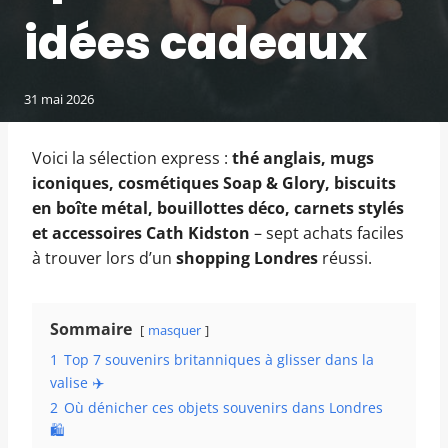
idées cadeaux
31 mai 2026
Voici la sélection express :
thé anglais, mugs
iconiques, cosmétiques Soap & Glory, biscuits
en boîte métal, bouillottes déco, carnets stylés
et accessoires Cath Kidston
– sept achats faciles
à trouver lors d’un
shopping Londres
réussi.
Sommaire
masquer
1
Top 7 souvenirs britanniques à glisser dans la
valise ✈️
2
Où dénicher ces objets souvenirs dans Londres
🛍️