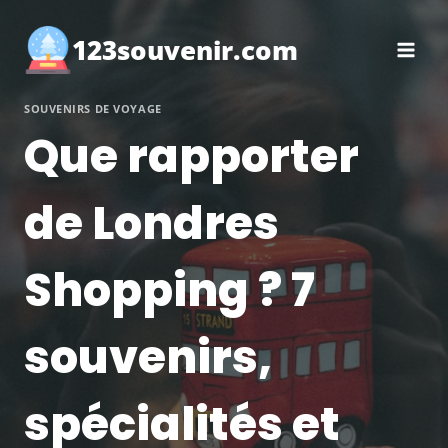
Aller
au
123souvenir.com
contenu
SOUVENIRS DE VOYAGE
Que rapporter
de Londres
Shopping ? 7
souvenirs,
spécialités et