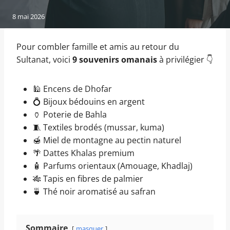
8 mai 2026
Pour combler famille et amis au retour du
Sultanat, voici
9 souvenirs omanais
à privilégier 👇
🕌 Encens de Dhofar
💍 Bijoux bédouins en argent
🏺 Poterie de Bahla
🧵 Textiles brodés (mussar, kuma)
🍯 Miel de montagne au pectin naturel
🌴 Dattes Khalas premium
🧴 Parfums orientaux (Amouage, Khadlaj)
🎋 Tapis en fibres de palmier
🍵 Thé noir aromatisé au safran
Sommaire
masquer