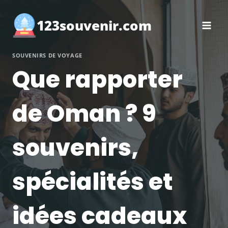
Aller
au
123souvenir.com
contenu
SOUVENIRS DE VOYAGE
Que rapporter
de Oman ? 9
souvenirs,
spécialités et
idées cadeaux