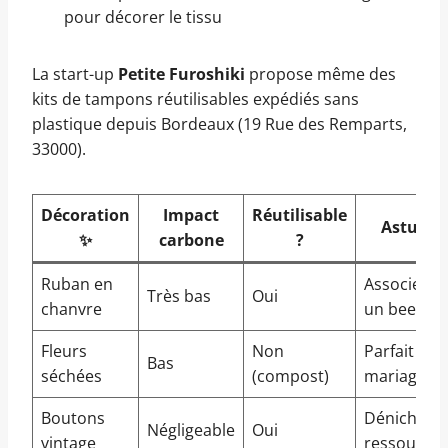
pour décorer le tissu
La start-up
Petite Furoshiki
propose même des
kits de tampons réutilisables expédiés sans
plastique depuis Bordeaux (19 Rue des Remparts,
33000).
Décoration
Impact
Réutilisable
Astuces
✨
carbone
?
Ruban en
Associer à
Très bas
Oui
chanvre
un beewra
Fleurs
Non
Parfait pou
Bas
séchées
(compost)
mariages
Boutons
Dénichés 
Négligeable
Oui
vintage
ressourcer