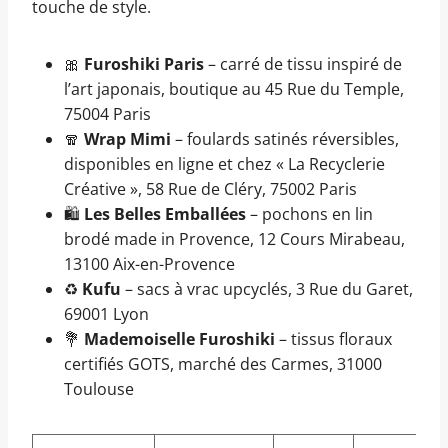
touche de style.
🎀
Furoshiki Paris
– carré de tissu inspiré de
l’art japonais, boutique au 45 Rue du Temple,
75004 Paris
🧣
Wrap Mimi
– foulards satinés réversibles,
disponibles en ligne et chez « La Recyclerie
Créative », 58 Rue de Cléry, 75002 Paris
🛍️
Les Belles Emballées
– pochons en lin
brodé made in Provence, 12 Cours Mirabeau,
13100 Aix-en-Provence
♻️
Kufu
– sacs à vrac upcyclés, 3 Rue du Garet,
69001 Lyon
💐
Mademoiselle Furoshiki
– tissus floraux
certifiés GOTS, marché des Carmes, 31000
Toulouse