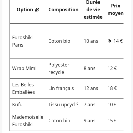
Durée
Prix
Option 🌿
Composition
de vie
moyen
l
estimée
4
Furoshiki
d
Coton bio
10 ans
🌟 14 €
Paris
T
P
Polyester
E
Wrap Mimi
8 ans
12 €
recyclé
P
Les Belles
A
Lin français
12 ans
18 €
Emballées
P
Kufu
Tissu upcyclé
7 ans
10 €
L
Mademoiselle
Coton bio
9 ans
15 €
T
Furoshiki