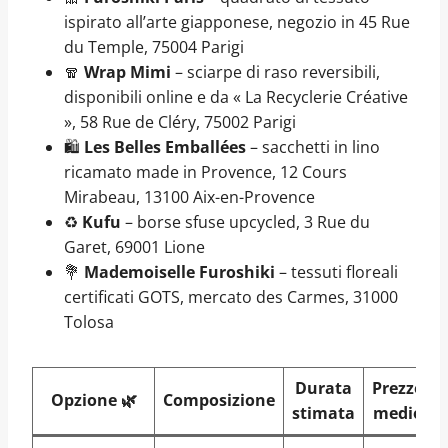
ispirato all’arte giapponese, negozio in 45 Rue
du Temple, 75004 Parigi
🧣
Wrap Mimi
– sciarpe di raso reversibili,
disponibili online e da « La Recyclerie Créative
», 58 Rue de Cléry, 75002 Parigi
🛍️
Les Belles Emballées
– sacchetti in lino
ricamato made in Provence, 12 Cours
Mirabeau, 13100 Aix-en-Provence
♻️
Kufu
– borse sfuse upcycled, 3 Rue du
Garet, 69001 Lione
💐
Mademoiselle Furoshiki
– tessuti floreali
certificati GOTS, mercato des Carmes, 31000
Tolosa
Durata
Prezzo
Opzione 🌿
Composizione
stimata
medio