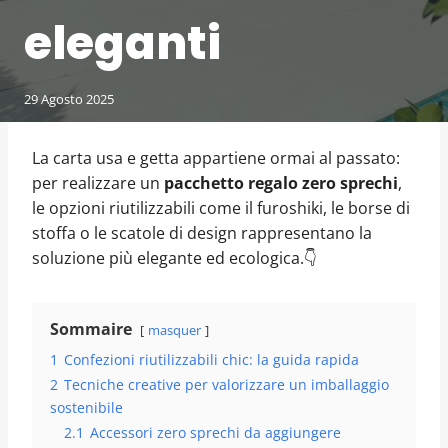
eleganti
29 Agosto 2025
La carta usa e getta appartiene ormai al passato:
per realizzare un
pacchetto regalo zero sprechi
,
le opzioni riutilizzabili come il furoshiki, le borse di
stoffa o le scatole di design rappresentano la
soluzione più elegante ed ecologica.👇
Sommaire
masquer
1
Confezioni riutilizzabili chic: la guida rapida
2
Tecniche creative per valorizzare un imballaggio
sostenibile
2.1
Accessori zero sprechi da aggiungere