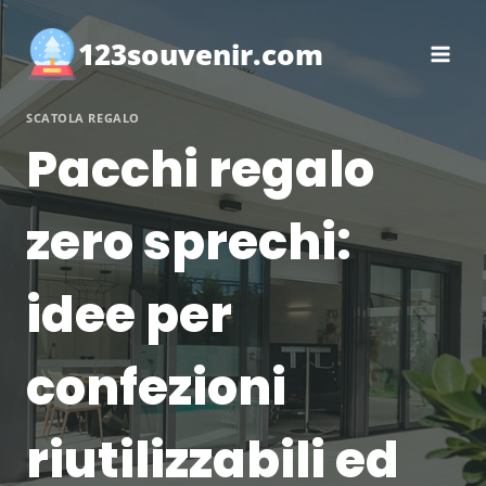
Salta
al
123souvenir.com
contenuto
SCATOLA REGALO
Pacchi regalo
zero sprechi:
idee per
confezioni
riutilizzabili ed