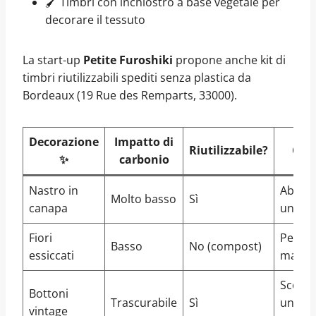
🖌️ Timbri con inchiostro a base vegetale per
decorare il tessuto
La start-up
Petite Furoshiki
propone anche kit di
timbri riutilizzabili spediti senza plastica da
Bordeaux (19 Rue des Remparts, 33000).
Decorazione
Impatto di
Riutilizzabile?
Cons
✨
carbonio
Nastro in
Abbina
Molto basso
Sì
canapa
un be
Fiori
Perfet
Basso
No (compost)
essiccati
matri
Scovati
Bottoni
Trascurabile
Sì
una
vintage