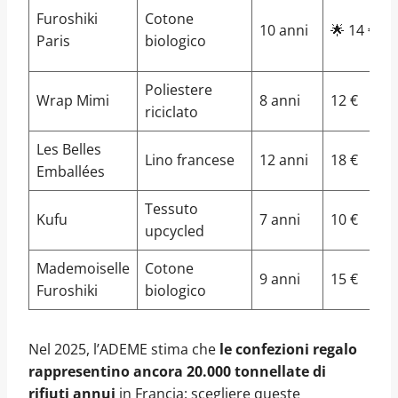
Furoshiki
Cotone
10 anni
🌟 14 €
Paris
biologico
Poliestere
Wrap Mimi
8 anni
12 €
riciclato
Les Belles
Lino francese
12 anni
18 €
Emballées
Tessuto
Kufu
7 anni
10 €
upcycled
Mademoiselle
Cotone
9 anni
15 €
Furoshiki
biologico
Nel 2025, l’ADEME stima che
le confezioni regalo
rappresentino ancora 20.000 tonnellate di
rifiuti annui
in Francia: scegliere queste