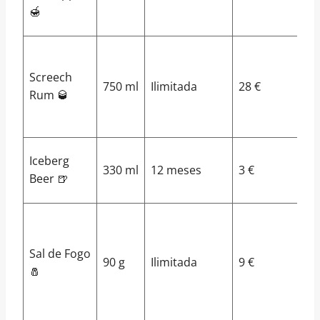
St
🍯
Gr
NL
St
Screech
750 ml
Ilimitada
28 €
Ro
Rum 🥃
Av
Jo
Qu
Iceberg
330 ml
12 meses
3 €
B
Beer 🍺
Co
W
W
Sal de Fogo
Ar
90 g
Ilimitada
9 €
🧂
S
F
Is