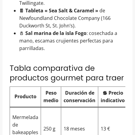
Twillingate.
🍫
Tableta « Sea Salt & Caramel »
de
Newfoundland Chocolate Company (166
Duckworth St, St. John’s).
🧂
Sal marina de la isla Fogo
: cosechada a
mano, escamas crujientes perfectas para
parrilladas.
Tabla comparativa de
productos gourmet para traer
Peso
Duración de
💲 Precio
Producto
medio
conservación
indicativo
c
Da
Mermelada
Sh
de
250 g
18 meses
13 €
Ma
bakeapples