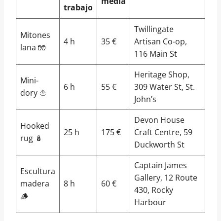
media
trabajo
Twillingate
Mitones
4 h
35 €
Artisan Co-op,
lana 🧤
116 Main St
Heritage Shop,
Mini-
6 h
55 €
309 Water St, St.
dory ⛵
John’s
Devon House
Hooked
25 h
175 €
Craft Centre, 59
rug 🪆
Duckworth St
Captain James
Escultura
Gallery, 12 Route
madera
8 h
60 €
430, Rocky
🪵
Harbour