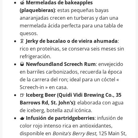
🍯
Mermeladas de bakeapples
(plaquebieras)
: estas pequeñas bayas
anaranjadas crecen en turberas y dan una
mermelada ácida perfecta para una tabla de
quesos.
🦑
Jerky de bacalao o de vieira ahumada
:
rico en proteínas, se conserva seis meses sin
refrigeración.
🥃
Newfoundland Screech Rum
: envejecido
en barriles carbonizados, recuerda la época
de la carrera del ron; ideal para un cóctel «
Screech-in » en casa.
🍺
Iceberg Beer (Quidi Vidi Brewing Co., 35
Barrows Rd, St. John’s)
: elaborada con agua
de iceberg, botella azul icónica.
🫖
Infusión de partridgeberries
: infusión de
color rojo intenso rica en antioxidantes,
disponible en
Bonita’s Berry Best
, 125 Main St,