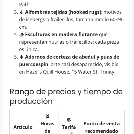
Path.
🪆
Alfombras tejidas (hooked rugs)
: motivos
de icebergs o frailecillos, tamaño medio 60×90
cm.
🪵
Esculturas en madera flotante
que
representan nutrias o frailecillos: cada pieza
es única.
🌲
Adornos de corteza de abedul y púas de
puercoespín
: arte casi desaparecido, visible
en Hazel’s Quill House, 15 Water St, Trinity.
Rango de precios y tiempo de
producción
⏳
💲
Horas
Punto de venta
Artículo
Tarifa
de
recomendado