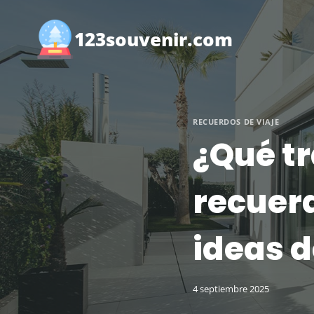
Saltar
al
123souvenir.com
contenido
RECUERDOS DE VIAJE
¿Qué tr
recuerd
ideas d
4 septiembre 2025