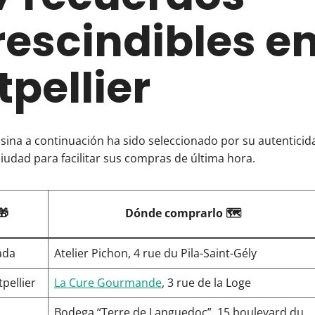
escindibles e
pellier
sina a continuación ha sido seleccionado por su autenticida
ciudad para facilitar sus compras de última hora.
🎁
Dónde comprarlo 🗺️
ada
Atelier Pichon, 4 rue du Pila-Saint-Gély
pellier
La Cure Gourmande
, 3 rue de la Loge
Bodega “Terre de Languedoc”, 15 boulevard du