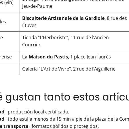
s (vin)
Jeu-de-Paume
Biscuiterie Artisanale de la Gardiole
, 8 rue des
les
Étuves
ue
Tienda “L’Herboriste”, 11 rue de l’Ancien-
Courrier
erense
La Maison du Pastis
, 1 place Jean-Jaurès
Galería “L’Art de Vivre”, 2 rue de l’Aiguillerie
 gustan tanto estos artíc
ad
: producción local certificada.
ad
: todo está a menos de 15 min a pie de la plaza de la Com
de transporte
: formatos sólidos o protegidos.