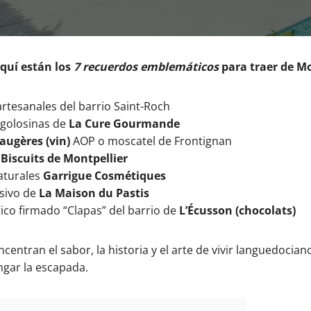
Aquí están los
7 recuerdos emblemáticos
para traer de Mo
rtesanales del barrio Saint-Roch
 golosinas de
La Cure Gourmande
augères (vin)
AOP o moscatel de Frontignan
 Biscuits de Montpellier
aturales
Garrigue Cosmétiques
usivo de
La Maison du Pastis
stico firmado “Clapas” del barrio de
L’Écusson (chocolats)
centran el sabor, la historia y el arte de vivir languedocian
ngar la escapada.