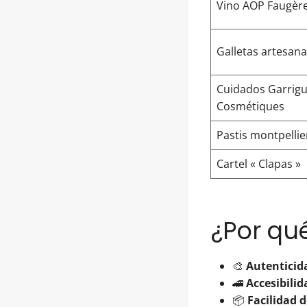
Vino AOP Faugère
Galletas artesana
Cuidados Garrig
Cosmétiques
Pastis montpelli
Cartel « Clapas »
¿Por qué
🎨
Autenticid
🚄
Accesibilid
📦
Facilidad 