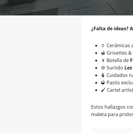
¿Falta de ideas? 
🏺 Cerámicas a
🍯 Grisettes &
🍷 Botella de
F
🍪 Surtido
Les
🧴 Cuidados n
🥃 Pastis excl
🖌️ Cartel artí
Estos hallazgos con
maleta para prolo