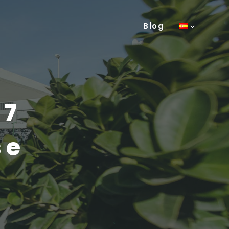
Blog
 7
 e