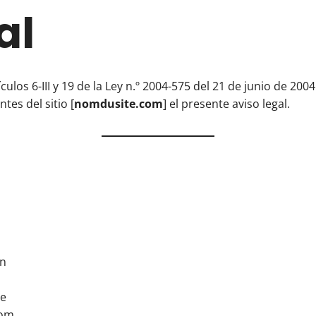
al
ulos 6-III y 19 de la Ley n.º 2004-575 del 21 de junio de 200
tes del sitio [
nomdusite.com
] el presente aviso legal.
ón
re
com