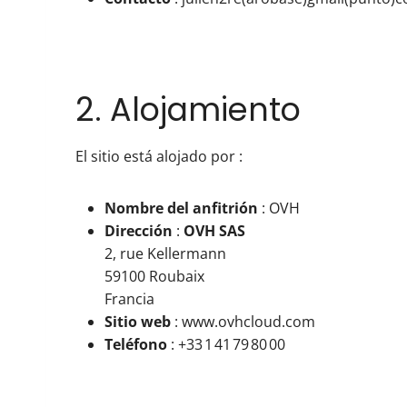
2. Alojamiento
El sitio está alojado por :
Nombre del anfitrión
: OVH
Dirección
:
OVH SAS
2, rue Kellermann
59100 Roubaix
Francia
Sitio web
: www.ovhcloud.com
Teléfono
: +33 1 41 79 80 00