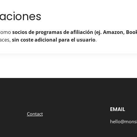
ciaciones
. Como
socios de programas de afiliación (ej. Amazon, Book
laces,
sin coste adicional para el usuario
.
EMAIL
Contact
hello@mons