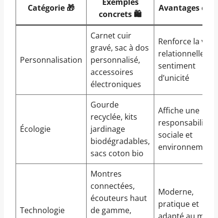
Exemples
Catégorie 🎁
Avantages clés 
concrets 🛍️
Carnet cuir
Renforce la vale
gravé, sac à dos
relationnelle et 
Personnalisation
personnalisé,
sentiment
accessoires
d’unicité
électroniques
Gourde
Affiche une
recyclée, kits
responsabilité
Écologie
jardinage
sociale et
biodégradables,
environnementa
sacs coton bio
Montres
connectées,
Moderne,
écouteurs haut
pratique et
Technologie
de gamme,
adapté au mod