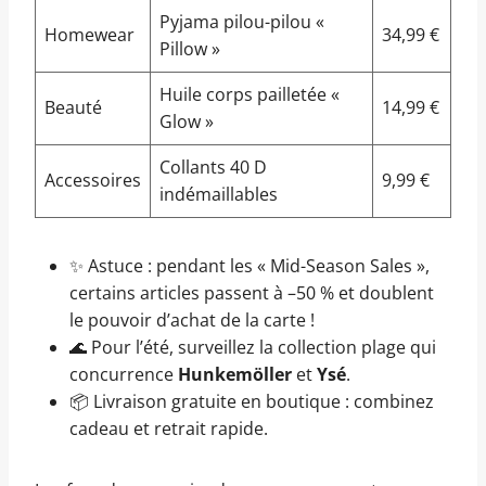
Pyjama pilou-pilou «
Homewear
34,99 €
Pillow »
Huile corps pailletée «
Beauté
14,99 €
Glow »
Collants 40 D
Accessoires
9,99 €
indémaillables
✨ Astuce : pendant les « Mid-Season Sales »,
certains articles passent à –50 % et doublent
le pouvoir d’achat de la carte !
🌊 Pour l’été, surveillez la collection plage qui
concurrence
Hunkemöller
et
Ysé
.
📦 Livraison gratuite en boutique : combinez
cadeau et retrait rapide.