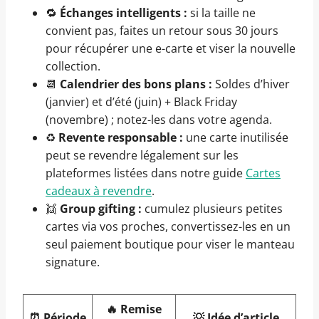
🔁
Échanges intelligents :
si la taille ne
convient pas, faites un retour sous 30 jours
pour récupérer une e-carte et viser la nouvelle
collection.
📆
Calendrier des bons plans :
Soldes d’hiver
(janvier) et d’été (juin) + Black Friday
(novembre) ; notez-les dans votre agenda.
♻️
Revente responsable :
une carte inutilisée
peut se revendre légalement sur les
plateformes listées dans notre guide
Cartes
cadeaux à revendre
.
👯
Group gifting :
cumulez plusieurs petites
cartes via vos proches, convertissez-les en un
seul paiement boutique pour viser le manteau
signature.
🔥 Remise
⏰ Période
💡 Idée d’article