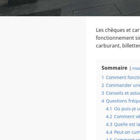
Les chèques et car
fonctionnement sim
carburant, billetter
Sommaire
mas
1
Comment fonctio
2
Commander une c
3
Conseils et ast
4
Questions fréqu
4.1
Où puis-je u
4.2
Comment vér
4.3
Quelle est l
4.4
Peut-on cumu
4.5
Comment com