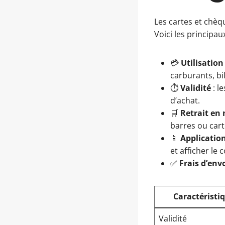
Les cartes et chèq
Voici les principaux
💳
Utilisation
carburants, bil
⏱️
Validité
: l
d’achat.
🛒
Retrait en
barres ou cart
📱
Applicatio
et afficher le
✅
Frais d’env
Caractéristiq
Validité