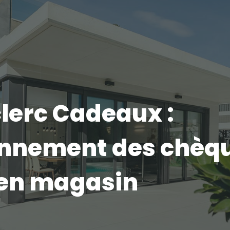
clerc Cadeaux :
onnement des chèqu
 en magasin