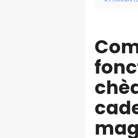
Com
fonc
chèq
cade
mag