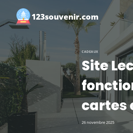
Aller
au
123souvenir.com
contenu
CADEAUX
Site Le
foncti
cartes
26 novembre 2025