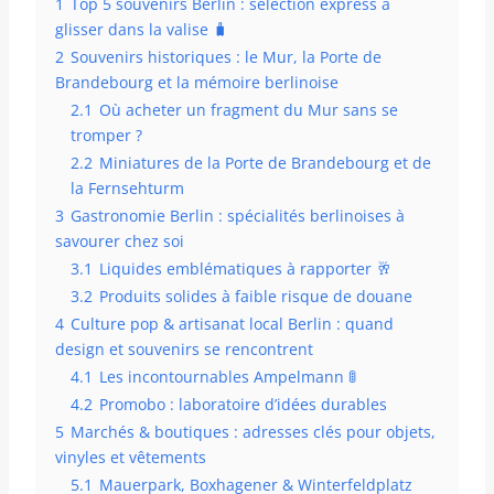
1
Top 5 souvenirs Berlin : sélection express à
glisser dans la valise 🧳
2
Souvenirs historiques : le Mur, la Porte de
Brandebourg et la mémoire berlinoise
2.1
Où acheter un fragment du Mur sans se
tromper ?
2.2
Miniatures de la Porte de Brandebourg et de
la Fernsehturm
3
Gastronomie Berlin : spécialités berlinoises à
savourer chez soi
3.1
Liquides emblématiques à rapporter 🥂
3.2
Produits solides à faible risque de douane
4
Culture pop & artisanat local Berlin : quand
design et souvenirs se rencontrent
4.1
Les incontournables Ampelmann 🚦
4.2
Promobo : laboratoire d’idées durables
5
Marchés & boutiques : adresses clés pour objets,
vinyles et vêtements
5.1
Mauerpark, Boxhagener & Winterfeldplatz