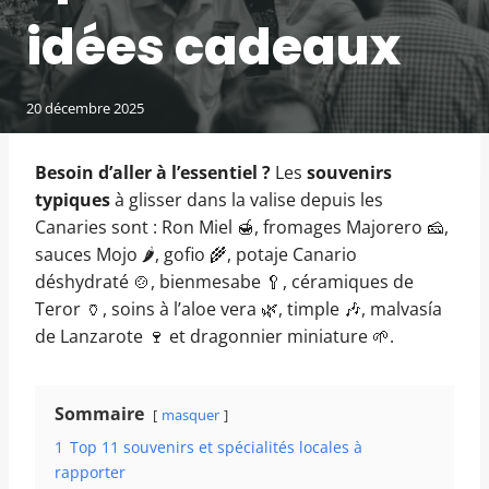
idées cadeaux
20 décembre 2025
Besoin d’aller à l’essentiel ?
Les
souvenirs
typiques
à glisser dans la valise depuis les
Canaries sont : Ron Miel 🍯, fromages Majorero 🧀,
sauces Mojo 🌶️, gofio 🌾, potaje Canario
déshydraté 🍲, bienmesabe 🥄, céramiques de
Teror 🏺, soins à l’aloe vera 🌿, timple 🎶, malvasía
de Lanzarote 🍷 et dragonnier miniature 🌱.
Sommaire
masquer
1
Top 11 souvenirs et spécialités locales à
rapporter