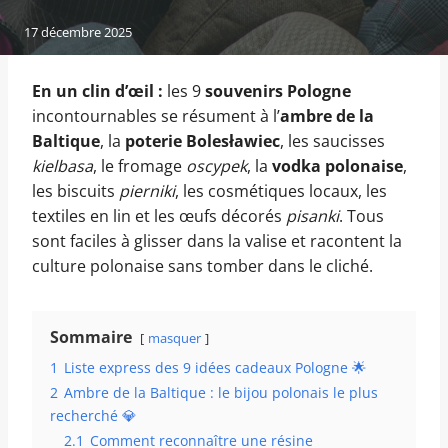
17 décembre 2025
En un clin d’œil :
les 9
souvenirs Pologne
incontournables se résument à l’
ambre de la
Baltique
, la
poterie Bolesławiec
, les saucisses
kielbasa
, le fromage
oscypek
, la
vodka polonaise
,
les biscuits
pierniki
, les cosmétiques locaux, les
textiles en lin et les œufs décorés
pisanki
. Tous
sont faciles à glisser dans la valise et racontent la
culture polonaise sans tomber dans le cliché.
Sommaire
masquer
1
Liste express des 9 idées cadeaux Pologne 🌟
2
Ambre de la Baltique : le bijou polonais le plus
recherché 💎
2.1
Comment reconnaître une résine