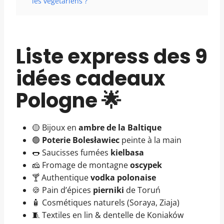
les végétariens ?
Liste express des 9
idées cadeaux
Pologne 🌟
🟡 Bijoux en
ambre de la Baltique
🟢
Poterie Bolesławiec
peinte à la main
🌭 Saucisses fumées
kielbasa
🧀 Fromage de montagne
oscypek
🍸 Authentique
vodka polonaise
🍪 Pain d’épices
pierniki
de Toruń
🧴 Cosmétiques naturels (Soraya, Ziaja)
🧵 Textiles en lin & dentelle de Koniaków