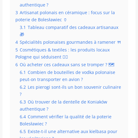
authentique ?
3
Artisanat polonais en céramique : focus sur la
poterie de Bolesławiec 🏺
3.1
Tableau comparatif des cadeaux artisanaux
🎁
4
Spécialités polonaises gourmandes à ramener 🍴
5
Cosmétiques & textiles : les produits locaux
Pologne qui séduisent 🧖‍♀️
6
Où acheter ces cadeaux sans se tromper ? 🗺️
6.1
Combien de bouteilles de vodka polonaise
peut-on transporter en avion ?
6.2
Les pierogi sont-ils un bon souvenir culinaire
?
6.3
Où trouver de la dentelle de Koniaków
authentique ?
6.4
Comment vérifier la qualité de la poterie
Bolesławiec ?
6.5
Existe-t-il une alternative aux kielbasa pour