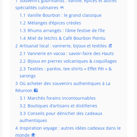
1
Souvenirs gourmands : vanille, épices et autres
spécialités culinaires 🍴
1.1
Vanille Bourbon : le grand classique
1.2
Mélanges d’épices créoles
1.3
Rhums arrangés : l’âme festive de l’île
1.4
Miel de letchis & Café Bourbon Pointu
2
Artisanat local : vannerie, bijoux et textiles 👒
2.1
Vannerie en vacoa : savoir-faire des Hauts
2.2
Bijoux en pierres volcaniques & coquillages
2.3
Textiles : paréos, tee-shirts « Effet Péi » &
sarongs
3
Où acheter des souvenirs authentiques à La
Réunion 🛍️
3.1
Marchés forains incontournables
3.2
Boutiques d’artisans et distilleries
3.3
Conseils pour dénicher des cadeaux
authentiques
4
Inspiration voyage : autres idées cadeaux dans le
monde 🌍