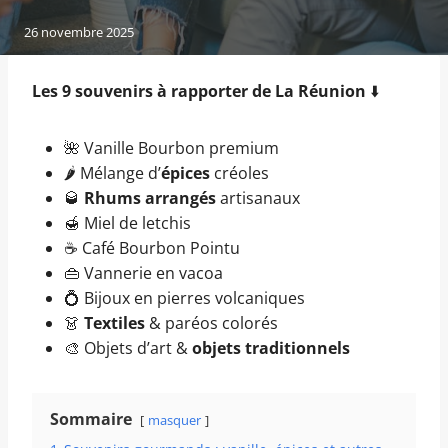
26 novembre 2025
Les 9 souvenirs à rapporter de La Réunion
⬇️
🌺 Vanille Bourbon premium
🌶️ Mélange d’
épices
créoles
🥃
Rhums arrangés
artisanaux
🍯 Miel de letchis
☕ Café Bourbon Pointu
👜 Vannerie en vacoa
💍 Bijoux en pierres volcaniques
👗
Textiles
& paréos colorés
🎨 Objets d’art &
objets traditionnels
Sommaire
masquer