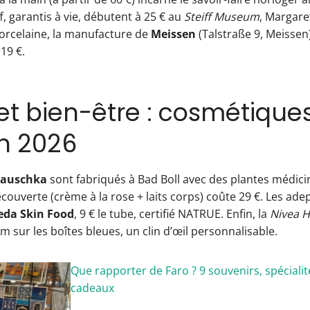
f, garantis à vie, débutent à 25 € au
Steiff Museum
, Margaret
orcelaine, la manufacture de
Meissen
(Talstraße 9, Meissen
19 €.
et bien-être : cosmétique
en 2026
Hauschka
sont fabriqués à Bad Boll avec des plantes médicin
découverte (crème à la rose + laits corps) coûte 29 €. Les ade
eda Skin Food
, 9 € le tube, certifié NATRUE. Enfin, la
Nivea 
m sur les boîtes bleues, un clin d’œil personnalisable.
Que rapporter de Faro ? 9 souvenirs, spécialit
cadeaux