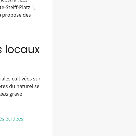
e-Steiff-Platz 1,
) propose des
s locaux
ales cultivées sur
ptes du naturel se
Haus
grave
és et idées