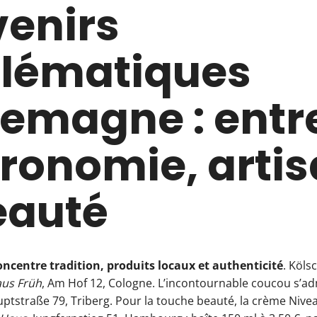
enirs
lématiques
lemagne : entr
ronomie, arti
eauté
centre tradition, produits locaux et authenticité
. Kölsc
us Früh
, Am Hof 12, Cologne. L’incontournable coucou s’a
uptstraße 79, Triberg. Pour la touche beauté, la crème Nivea