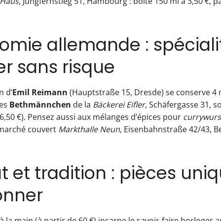
 Haus
, Jungfernstieg 51, Hambourg : boîte 150 ml à 3,50 €, pa
omie allemande : spéciali
er sans risque
n d’
Emil Reimann
(Hauptstraße 15, Dresde) se conserve 4 
les
Bethmännchen
de la
Bäckerei Eifler
, Schäfergasse 31, 
 (6,50 €). Pensez aussi aux mélanges d’épices pour
currywurs
 marché couvert
Markthalle Neun
, Eisenbahnstraße 42/43, Be
t et tradition : pièces uni
onner
 la main (à partir de 60 €) incarne le savoir-faire horloger a