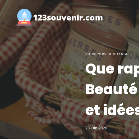
Aller
au
123souvenir.com
contenu
SOUVENIRS DE VOYAGE
Que ra
Beauté 
et idé
23 juin 2026