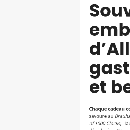
Souv
emb
d’Al
gast
et b
Chaque cadeau con
savoure au
Brauha
of 1000 Clocks
, Ha