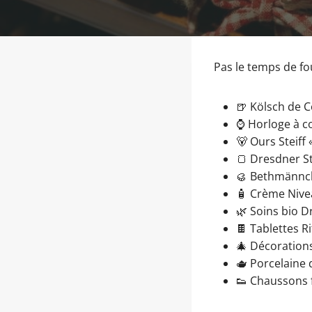
Pas le temps de foui
🍺 Kölsch de 
⌚ Horloge à c
🐻 Ours Steiff 
🍞 Dresdner St
🥮 Bethmännch
🧴 Crème Nive
🌿 Soins bio D
🍫 Tablettes R
🎄 Décoration
🫖 Porcelaine
👟 Chaussons f