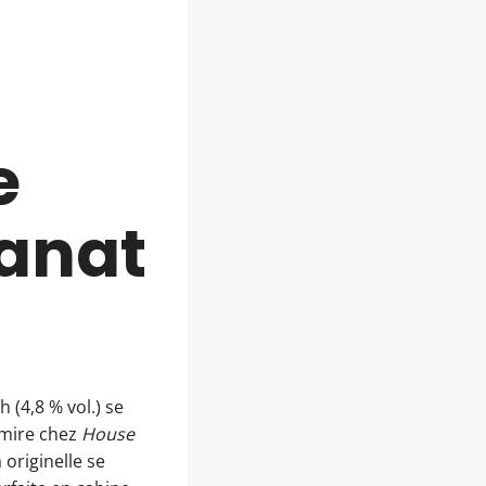
e
sanat
h (4,8 % vol.) se
dmire chez
House
 originelle se