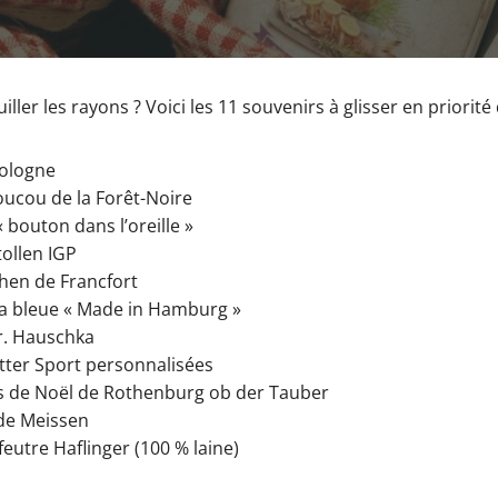
ller les rayons ? Voici les 11 souvenirs à glisser en priorité 
Cologne
oucou de la Forêt-Noire
« bouton dans l’oreille »
ollen IGP
en de Francfort
a bleue « Made in Hamburg »
r. Hauschka
itter Sport personnalisées
s de Noël de Rothenburg ob der Tauber
 de Meissen
eutre Haflinger (100 % laine)