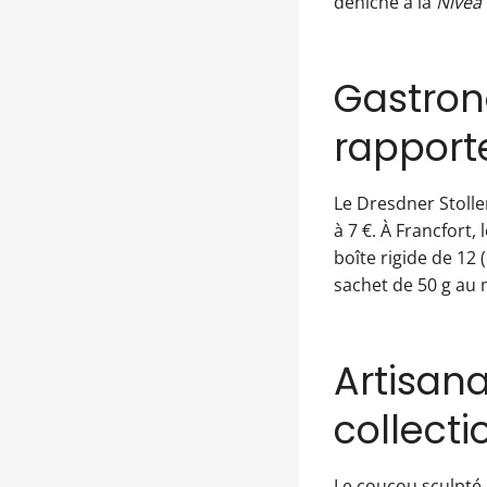
déniche à la
Nivea
Gastron
rapport
Le Dresdner Stolle
à 7 €. À Francfort, 
boîte rigide de 12
sachet de 50 g au
Artisana
collecti
Le coucou sculpté à