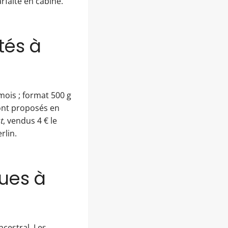
rfaite en cabine.
tés à
mois ; format 500 g
sont proposés en
t
, vendus 4 € le
rlin.
ques à
ncestral. Les