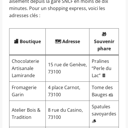
aisément depuis la gare SNCF en moins de dix
minutes. Pour un shopping express, voici les
adresses clés :
🎁
🏬 Boutique
🗺️ Adresse
Souvenir
phare
Chocolaterie
Pralines
15 rue de Genève,
Artisanale
“Perle du
73100
Lamirande
Lac” 🍫
Fromagerie
4 place Carnot,
Tome des
Garin
73100
Bauges 🧀
Spatules
Atelier Bois &
8 rue du Casino,
savoyardes
Tradition
73100
🪵