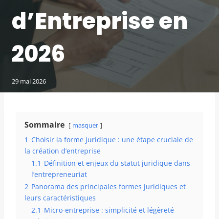
d’Entreprise en
2026
29 mai 2026
Sommaire
masquer
1
Choisir la forme juridique : une étape cruciale de
la création d’entreprise
1.1
Définition et enjeux du statut juridique dans
l’entrepreneuriat
2
Panorama des principales formes juridiques et
leurs caractéristiques
2.1
Micro-entreprise : simplicité et légèreté