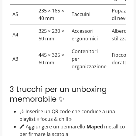
235 × 165 ×
Pupazzo
A5
Taccuini
40 mm
di neve
325 × 230 ×
Accessori
Albero
A4
50 mm
ergonomici
stilizzato
Contenitori
445 × 325 ×
Fiocco
A3
per
60 mm
dorato
organizzazione
3 trucchi per un unboxing
memorabile ✨
🎶 Inserire un QR code che conduce a una
playlist « focus & chill »
🖍️ Aggiungere un pennarello
Maped
metallico
per firmare la scatola