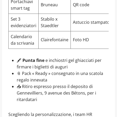
Portachiavi
Bruneau
QR code
2
smart tag
Set 3
Stabilo x
Astuccio stampato
7
evidenziatori
Staedtler
Calendario
Clairefontaine
Foto HD
4
da scrivania
🖋️
Punta fine
e inchiostri gel ghiacciati per
firmare i biglietti di auguri
📎 Pack « Ready » consegnato in una scatola
regalo innevata
📥 Ritiro espresso presso il deposito di
Gennevilliers, 9 avenue des Bétons, per i
ritardatari
Scegliendo la personalizzazione, i team HR