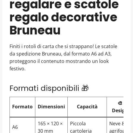
regalare e scatole
regalo decorative
Bruneau
Finiti i rotoli di carta che si strappano! Le scatole
da spedizione Bruneau, dal formato A6 ad A3,
proteggono il contenuto mostrando un look
festivo.
Formati disponibili 🎁
🎨
Formato
Dimensioni
Capacità
Design
165 × 120 ×
Piccola
Neve &
A6
30 mm
cartoleria
agrifoglio