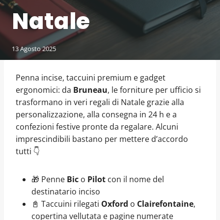
Natale
13 Agosto 2025
Penna incise, taccuini premium e gadget
ergonomici: da
Bruneau
, le forniture per ufficio si
trasformano in veri regali di Natale grazie alla
personalizzazione, alla consegna in 24 h e a
confezioni festive pronte da regalare. Alcuni
imprescindibili bastano per mettere d’accordo
tutti 👇
🎁 Penne
Bic
o
Pilot
con il nome del
destinatario inciso
📓 Taccuini rilegati
Oxford
o
Clairefontaine
,
copertina vellutata e pagine numerate