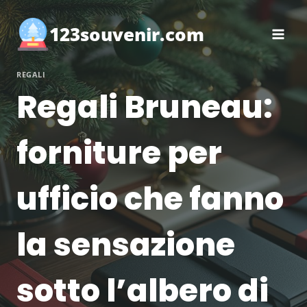
Salta
al
123souvenir.com
contenuto
REGALI
Regali Bruneau:
forniture per
ufficio che fanno
la sensazione
sotto l’albero di