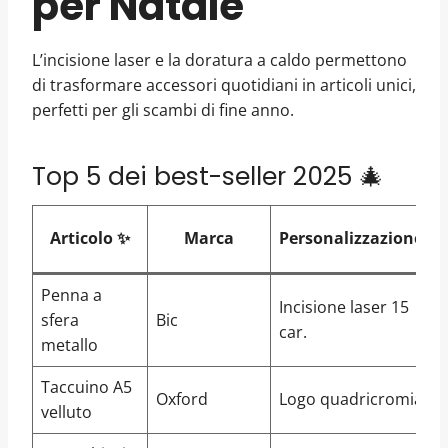
per Natale
L’incisione laser e la doratura a caldo permettono
di trasformare accessori quotidiani in articoli unici,
perfetti per gli scambi di fine anno.
Top 5 dei best-seller 2025 🎄
Articolo ✨
Marca
Personalizzazione
Penna a
Incisione laser 15
sfera
Bic
4
car.
metallo
Taccuino A5
Oxford
Logo quadricromia
7
velluto