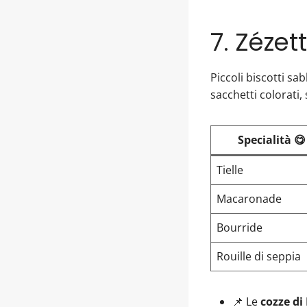
7. Zézet
Piccoli biscotti sa
sacchetti colorati,
Specialità 😋
Tielle
Macaronade
Bourride
Rouille di seppia
📌 Le
cozze di