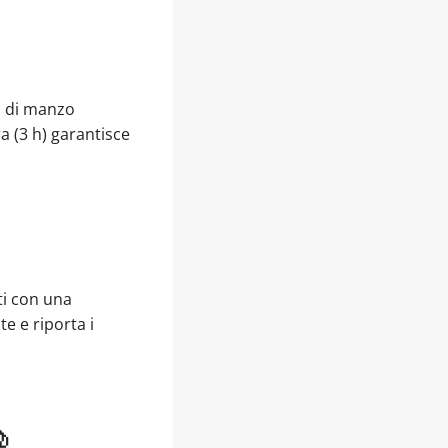
zi di manzo
a (3 h) garantisce
ati con una
e e riporta i
🧄