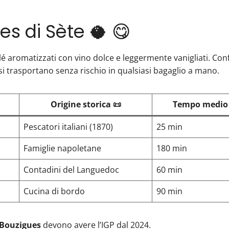
tes di Sète 🥥 😋
blé aromatizzati con vino dolce e leggermente vanigliati. Con
 si trasportano senza rischio in qualsiasi bagaglio a mano.
Origine storica 📜
Tempo medio d
Pescatori italiani (1870)
25 min
Famiglie napoletane
180 min
Contadini del Languedoc
60 min
Cucina di bordo
90 min
 Bouzigues
devono avere l’IGP dal 2024.