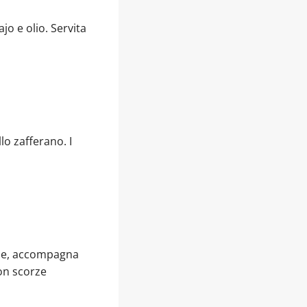
jo e olio. Servita
lo zafferano. I
iale, accompagna
on scorze