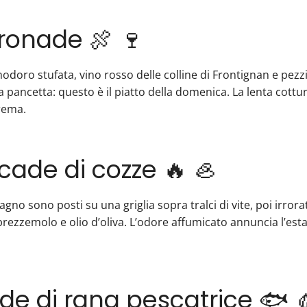
ronade 🍖 🍷
modoro stufata, vino rosso delle colline di Frontignan e pez
a pancetta: questo è il piatto della domenica. La lenta cottur
rema.
cade di cozze 🔥 🦪
tagno sono posti su una griglia sopra tralci di vite, poi irror
prezzemolo e olio d’oliva. L’odore affumicato annuncia l’estat
ide di rana pescatrice 🐟 