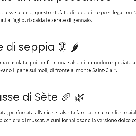
abaisse bianca, questo stufato di coda di rospo si lega con l’a
ati all’aglio, riscalda le serate di gennaio.
e di seppia 🦑 🌶️
ma rosolata, poi confit in una salsa di pomodoro speziata al
evano il pane sui moli, di fronte al monte Saint-Clair.
sse di Sète 🥖 🌿
ata, profumata all’anice e talvolta farcita con ciccioli di ma
icchiere di muscat. Alcuni fornai osano la versione dolce c