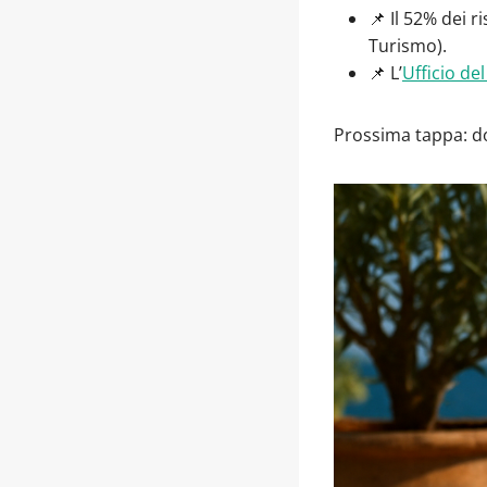
📌 Il 52% dei r
Turismo).
📌 L’
Ufficio de
Prossima tappa: do