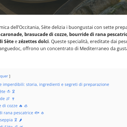
ica dell’Occitania, Sète delizia i buongustai con sette prep
acaronade, brasucade di cozze, bourride di rana pescatrice
di Sète
e
zézettes dolci
. Queste specialità, ereditate dai pesc
 Languedoc, offrono un concentrato di Mediterraneo da gusta
quer
te imperdibili: storia, ingredienti e segreti di preparazione
Sète 🍅 🦑
de 🍖 🍷
 di cozze 🔥 🦪
di rana pescatrice 🐟 🧄
 seppia 🦑 🌶️
di Sète 🥖 🌿