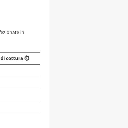
fezionate in
i cottura ⏱️