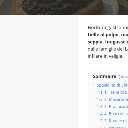
Fioritura gastronom
tielle al polpo, m
seppia, fougasse 
dalle famiglie del
infilare in valigia.
Sommaire
mas
1
Specialità di Sè
1.1
1. Tielle di 
1.2
2. Macarona
1.3
3. Brasucade
1.4
4. Bourride 
1.5
5. Rouille di
1.6
6. Fougasse 