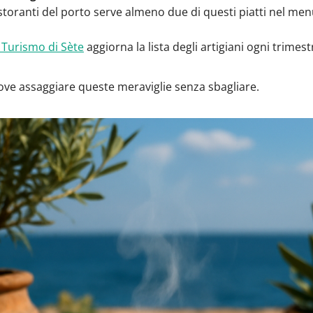
istoranti del porto serve almeno due di questi piatti nel menù
l Turismo di Sète
aggiorna la lista degli artigiani ogni trimest
ve assaggiare queste meraviglie senza sbagliare.