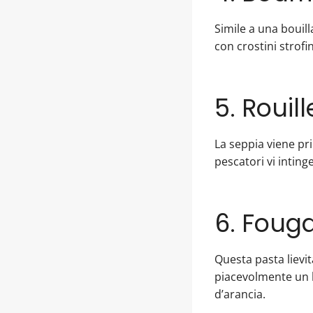
Simile a una bouill
con crostini strofin
5. Rouill
La seppia viene pri
pescatori vi inting
6. Fouga
Questa pasta lievit
piacevolmente un b
d’arancia.