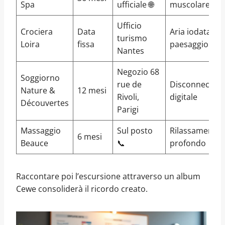
Spa
ufficiale 🌐
muscolare
Ufficio
Crociera
Data
Aria iodata e
turismo
Loira
fissa
paesaggio
Nantes
Negozio 68
Soggiorno
rue de
Disconnect
Nature &
12 mesi
Rivoli,
digitale
Découvertes
Parigi
Massaggio
Sul posto
Rilassamento
6 mesi
Beauce
📞
profondo
Raccontare poi l’escursione attraverso un album
Cewe consoliderà il ricordo creato.