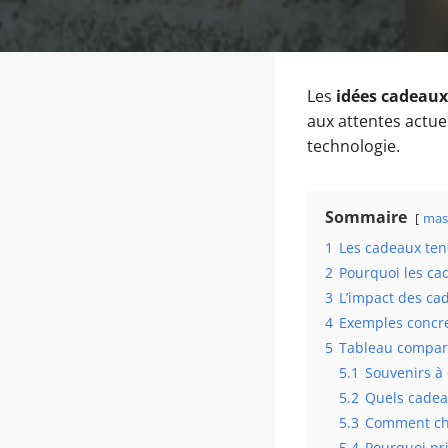
Les
idées cadeaux
aux attentes actuel
technologie.
Sommaire
mas
1
Les cadeaux ten
2
Pourquoi les ca
3
L’impact des ca
4
Exemples concre
5
Tableau compara
5.1
Souvenirs à 
5.2
Quels cadea
5.3
Comment cho
5.4
Pourquoi pri