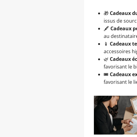
🎁
Cadeaux d
issus de sourc
🖋️
Cadeaux p
au destinatair
📱
Cadeaux t
accessoires hi
🌿
Cadeaux éc
favorisant le b
🎟️
Cadeaux ex
favorisant le 