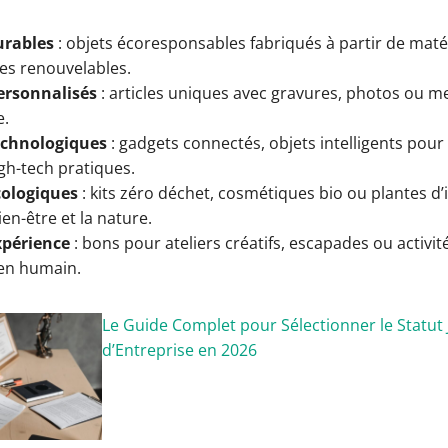
urables
: objets écoresponsables fabriqués à partir de maté
es renouvelables.
ersonnalisés
: articles uniques avec gravures, photos ou 
e.
echnologiques
: gadgets connectés, objets intelligents pour
gh-tech pratiques.
ologiques
: kits zéro déchet, cosmétiques bio ou plantes d’
ien-être et la nature.
périence
: bons pour ateliers créatifs, escapades ou activit
lien humain.
Le Guide Complet pour Sélectionner le Statut 
d’Entreprise en 2026