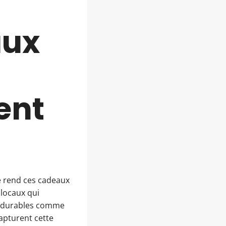
aux
ent
é rend ces cadeaux
 locaux qui
rs durables comme
apturent cette