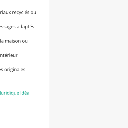
riaux recyclés ou
messages adaptés
 la maison ou
intérieur
és originales
Juridique Idéal