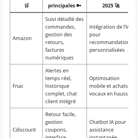
🛒
principales 🔑
2025 🚀
Suivi détaillé des
commandes,
Intégration de l’IA
gestion des
pour
Amazon
retours,
recommandations
factures
personnalisées
numériques
Alertes en
temps réel,
Optimisation
Fnac
historique
mobile et achats
complet, chat
vocaux en hausse
client intégré
Retour facile,
gestion
Chatbot IA pour
Cdiscount
coupons,
assistance
interface
instantanée