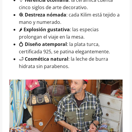
🏺
Herencia otomana
: la cerámica cuenta
cinco siglos de arte decorativo.
🧶
Destreza nómada
: cada Kilim está tejido a
mano y numerado.
🌶️
Explosión gustativa
: las especias
prolongan el viaje en la mesa.
💍
Diseño atemporal
: la plata turca,
certificada 925, se patina elegantemente.
🛁
Cosmética natural
: la leche de burra
hidrata sin parabenos.