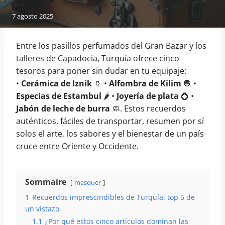
7 agosto 2025
Entre los pasillos perfumados del Gran Bazar y los
talleres de Capadocia, Turquía ofrece cinco
tesoros para poner sin dudar en tu equipaje:
•
Cerámica de Iznik
🏺 •
Alfombra de Kilim
🧶 •
Especias de Estambul
🌶️ •
Joyería de plata
💍 •
Jabón de leche de burra
🧼. Estos recuerdos
auténticos, fáciles de transportar, resumen por sí
solos el arte, los sabores y el bienestar de un país
cruce entre Oriente y Occidente.
Sommaire
masquer
1
Recuerdos imprescindibles de Turquía: top 5 de
un vistazo
1.1
¿Por qué estos cinco artículos dominan las