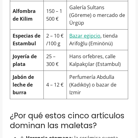
Galería Sultans
Alfombra
150 – 1
(Göreme) o mercado de
de Kilim
500 €
Ürgüp
Especias de
2 – 10 €
Bazar egipcio
, tienda
Estambul
/100 g
Arifoğlu (Eminönü)
Joyería de
25 –
Hans orfebres, calle
plata
300 €
Kalpakçılar (Estambul)
Jabón de
Perfumería Abdulla
leche de
4 – 12 €
(Kadıköy) o bazar de
burra
Izmir
¿Por qué estos cinco artículos
dominan las maletas?