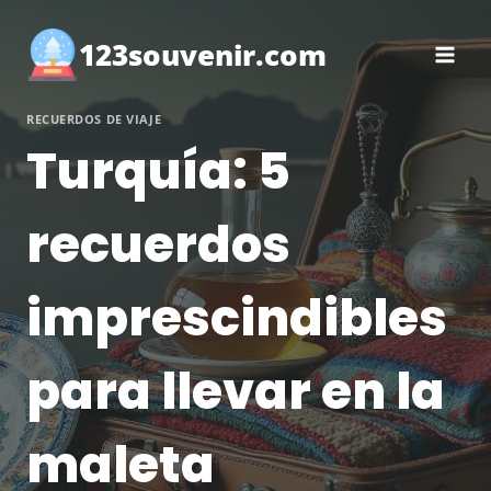
Saltar
al
123souvenir.com
contenido
RECUERDOS DE VIAJE
Turquía: 5
recuerdos
imprescindibles
para llevar en la
maleta