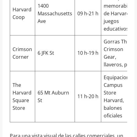
1400
memorabilia
Harvard
Massachusetts
09 h-21 h
de Harvard,
Coop
Ave
juegos
educativos
Gorras The
Crimson
Crimson
6 JFK St
10 h-19 h
Corner
Gear,
llaveros, pins
Equipaciones
The
Campus
Harvard
65 Mt Auburn
Store
11 h-20 h
Square
St
Harvard,
Store
balones
oficiales
Para una vista visual de las calles comerciales, un