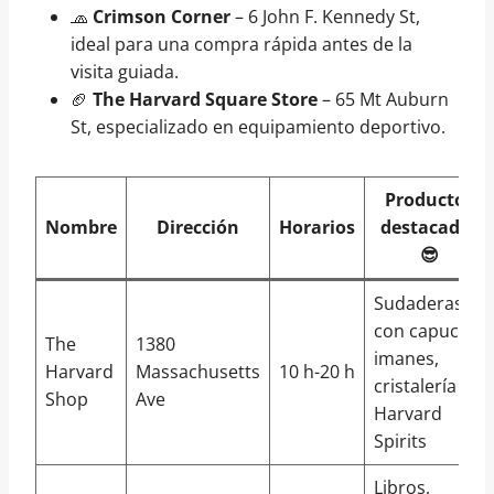
🧢
Crimson Corner
– 6 John F. Kennedy St,
ideal para una compra rápida antes de la
visita guiada.
🏈
The Harvard Square Store
– 65 Mt Auburn
St, especializado en equipamiento deportivo.
Productos
Nombre
Dirección
Horarios
destacados
😎
Sudaderas
con capucha,
The
1380
imanes,
Harvard
Massachusetts
10 h-20 h
cristalería
Shop
Ave
Harvard
Spirits
Libros,