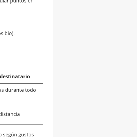
mular puntos en
s bio).
 destinatario
sas durante todo
distancia
o según gustos