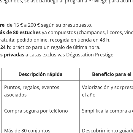
 segundos, se asocia luego al programa Privilège para acu
re
: de 15 € a 200 € según su presupuesto.
ás de 80 estuches
ya compuestos (champanes, licores, vino
atuita: pedido online, recogida en tienda en 48 h.
 24 h
: práctico para un regalo de última hora.
es privadas
a catas exclusivas Dégustation Prestige.
Descripción rápida
Beneficio para el
Puntos, regalos, eventos
Valorización y sorpre
asociados
el año
Compra segura por teléfono
Simplifica la compra a 
Más de 80 conjuntos
Descubrimiento guiad