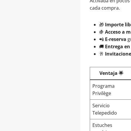
Activada en pocos
cada compra.
🎁
Importe lib
🍇
Acceso a m
📲
E-reserva
gr
🚚
Entrega en
🥂
Invitacion
Ventaja 🌟
Programa
Privilège
Servicio
Telepedido
Estuches