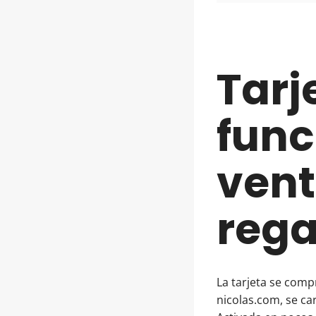
Tarj
func
vent
rega
La tarjeta se comp
nicolas.com, se ca