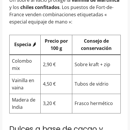
Un sobre al vacío protege la
vainilla de Martinica
y los
chiles confitados
. Los puestos de Fort-de-
France venden combinaciones etiquetadas «
especial equipaje de mano »:
Precio por
Consejo de
Especia 🌶️
100 g
conservación
Colombo
2,90 €
Sobre kraft + zip
mix
Vainilla en
4,50 €
Tubos de vidrio
vaina
Madera de
3,20 €
Frasco hermético
India
Dulces a base de cacao y