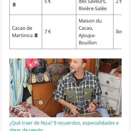
5 €
des Saveurs,
2 fras
🍍
Rivière-Salée
Maison du
Cacao de
Cacao,
7 €
Ilimita
Martinica 🍫
Ajoupa-
Bouillon
¿Qué traer de Niza? 9 recuerdos, especialidades e
ideas de regalo