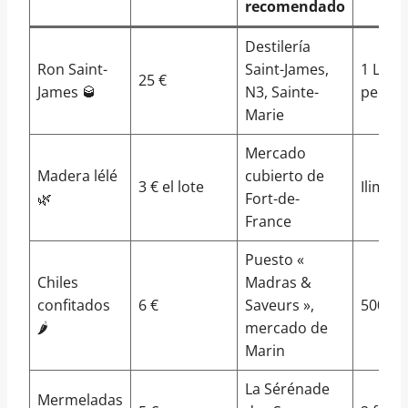
recomendado
✈️
Destilería
Ron Saint-
Saint-James,
1 L por
25 €
James 🥃
N3, Sainte-
perso
Marie
Mercado
Madera lélé
cubierto de
3 € el lote
Ilimita
🌿
Fort-de-
France
Puesto «
Chiles
Madras &
confitados
6 €
Saveurs »,
500 g
🌶️
mercado de
Marin
La Sérénade
Mermeladas