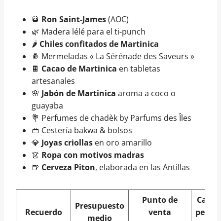
🥃
Ron Saint-James
(AOC)
🌿 Madera lélé para el ti-punch
🌶️
Chiles confitados de Martinica
🍍 Mermeladas « La Sérénade des Saveurs »
🍫
Cacao de Martinica
en tabletas
artesanales
🌸
Jabón de Martinica
aroma a coco o
guayaba
💐 Perfumes de chadèk by Parfums des Îles
👜 Cestería bakwa & bolsos
💎
Joyas criollas
en oro amarillo
👗
Ropa con motivos madras
🍺
Cerveza Piton
, elaborada en las Antillas
Punto de
Canti
Presupuesto
Recuerdo
venta
permi
medio