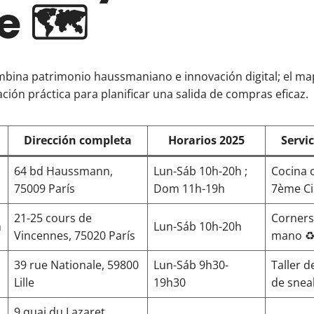
e 🗺️
mbina patrimonio haussmaniano e innovación digital; el ma
ación práctica para planificar una salida de compras eficaz.
Dirección completa
Horarios 2025
Servi
64 bd Haussmann,
Lun-Sáb 10h-20h ;
Cocina c
75009 París
Dom 11h-19h
7ème Cie
21-25 cours de
Corners
n
Lun-Sáb 10h-20h
Vincennes, 75020 París
mano ♻
39 rue Nationale, 59800
Lun-Sáb 9h30-
Taller d
Lille
19h30
de snea
9 quai du Lazaret,