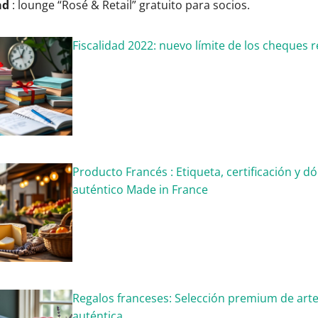
ad
: lounge “Rosé & Retail” gratuito para socios.
Fiscalidad 2022: nuevo límite de los cheques 
Producto Francés : Etiqueta, certificación y 
auténtico Made in France
Regalos franceses: Selección premium de art
auténtica