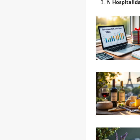
🥂
Hospitalid