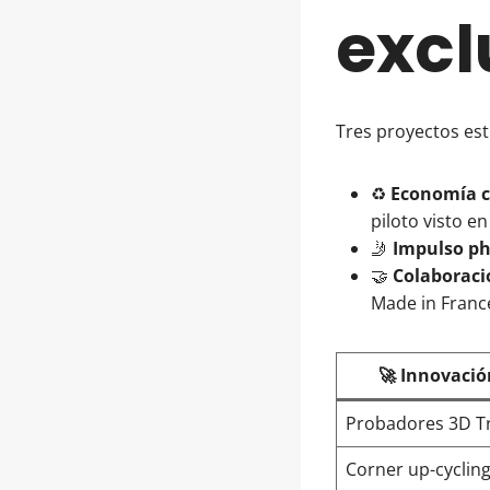
excl
Tres proyectos est
♻️
Economía c
piloto visto e
🤳
Impulso ph
🤝
Colaboraci
Made in Franc
🚀 Innovació
Probadores 3D T
Corner up-cyclin