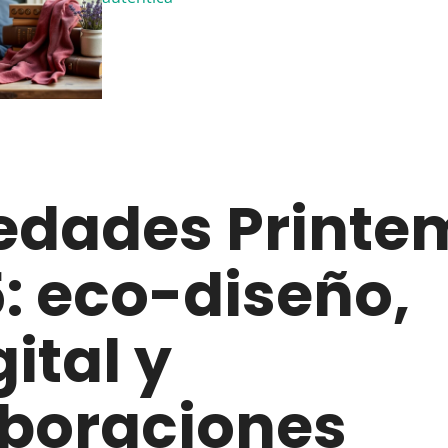
edades Printe
: eco-diseño,
ital y
boraciones