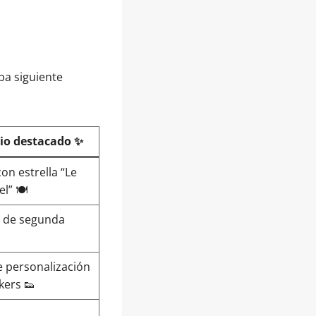
pa siguiente
cio destacado ✨
on estrella “Le
l” 🍽️
 de segunda
️
e personalización
kers 👟