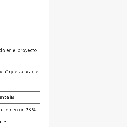
ado en el proyecto
eu” que valoran el
ente 📊
ucido en un 23 %
/mes