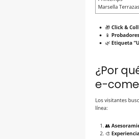
Marsella Terraza
🎁
Click & Col
📱
Probadore
🌿
Etiqueta “
¿Por qu
e-come
Los visitantes bu
línea:
👥
Asesorami
🎨
Experienci