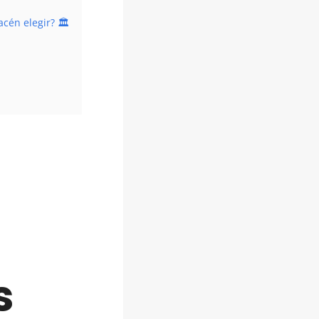
cén elegir? 🏛️
s