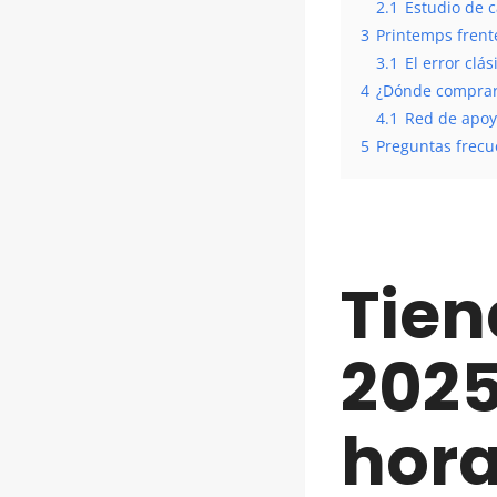
2.1
Estudio de c
3
Printemps frente
3.1
El error clá
4
¿Dónde comprar 
4.1
Red de apoyo
5
Preguntas frecu
Tien
2025
hora