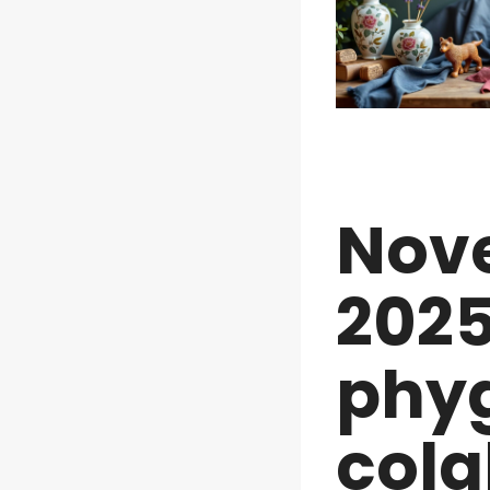
Nov
2025
phyg
cola