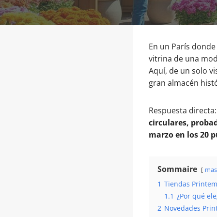
En un París donde 
vitrina de una mod
Aquí, de un solo v
gran almacén histó
Respuesta directa
circulares, proba
marzo en los 20 p
Sommaire
mas
1
Tiendas Printemp
1.1
¿Por qué el
2
Novedades Print