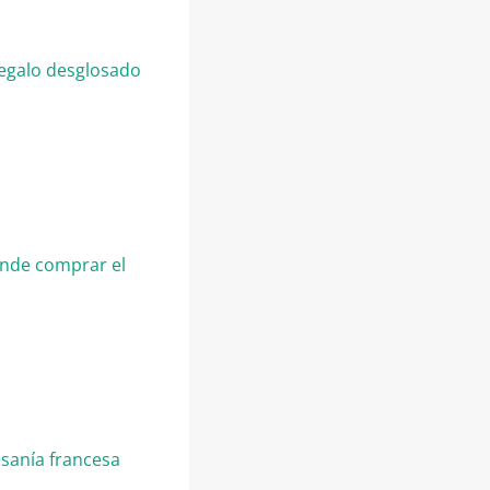
regalo desglosado
dónde comprar el
esanía francesa