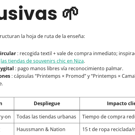
usivas 🌱
ructuran la hoja de ruta de la enseña:
ircular
: recogida textil + vale de compra inmediato; inspir
n
las tiendas de souvenirs chic en Niza
.
ygital
: pago manos libres vía reconocimiento palmar.
ones
: cápsulas “Printemps × Promod” y “Printemps × Camaï
e.
n
Despliegue
Impacto cli
ry-on
Todas las tiendas urbanas
Tiempo de compra red
g
Haussmann & Nation
15 t de ropa reciclada