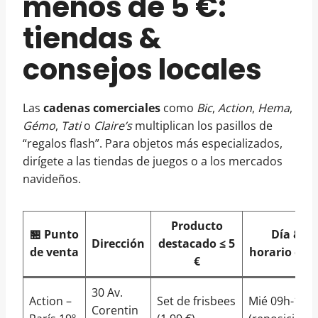
menos de 5 €:
tiendas &
consejos locales
Las
cadenas comerciales
como
Bic
,
Action
,
Hema
,
Gémo
,
Tati
o
Claire’s
multiplican los pasillos de
“regalos flash”. Para objetos más especializados,
dirígete a las tiendas de juegos o a los mercados
navideños.
Producto
🏪 Punto
Día &
Dirección
destacado ≤ 5
de venta
horario clav
€
30 Av.
Action –
Set de frisbees
Mié 09h-12h
Corentin