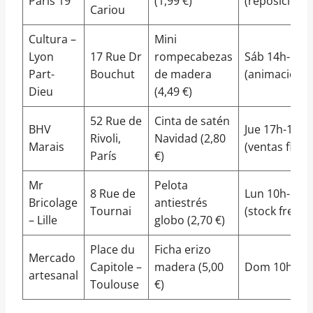
París 19º
(1,99 €)
(reposición)
Cariou
Cultura –
Mini
Lyon
17 Rue Dr
rompecabezas
Sáb 14h-18h
Part-
Bouchut
de madera
(animaciones
Dieu
(4,49 €)
52 Rue de
Cinta de satén
BHV
Jue 17h-19h
Rivoli,
Navidad (2,80
Marais
(ventas flash
París
€)
Mr
Pelota
8 Rue de
Lun 10h-11h
Bricolage
antiestrés
Tournai
(stock fresco
– Lille
globo (2,70 €)
Place du
Ficha erizo
Mercado
Capitole –
madera (5,00
Dom 10h-13
artesanal
Toulouse
€)