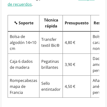
de recuerdos
.
Técnica
🔧 Soporte
Presupuesto
Result
rápida
Bolsa de
Bolsa d
Transfer
algodón 14×10
4,80 €
carame
textil Bic®
cm
nombra
Dado d
Caja 6 dados
Pegatinas
3,90 €
amor
de madera
brillantes
persona
Rompecabezas
Añadid
Sello
mapa de
4,50 €
anécdo
entintador
Francia
persona