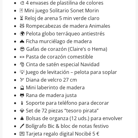
🎨 4 envases de plastilina de colores
🃏 Mini juego Solitario Sonet Morin
⏳ Reloj de arena 5 min verde claro
🧸 Rompecabezas de madera Animales
🌍 Pelota globo terráqueo antiestrés
🦇 Ficha murciélago de madera
😎 Gafas de corazón (Claire’s o Hema)
🍬 Pasta de corazón comestible
🎅 Cinta de satén especial Navidad
💡 Juego de levitación – pelota para soplar
🏹 Diana de velcro 27 cm
🔮 Mini laberinto de madera
🐸 Rana de madera justa
📱 Soporte para teléfono para decorar
💎 Set de 72 piezas “tesoro pirata”
🎄 Bolsas de organza (12 uds.) para envolver
🖊️ Bolígrafo Bic & bloc de notas festivo
💌 Tarjeta regalo digital Nocibé 5 €