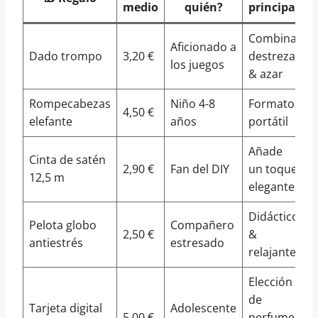
medio
quién?
principal
Combina
Aficionado a
Dado trompo
3,20 €
destreza
los juegos
& azar
Rompecabezas
Niño 4-8
Formato
4,50 €
elefante
años
portátil
Añade
Cinta de satén
2,90 €
Fan del DIY
un toque
12,5 m
elegante
Didáctico
Pelota globo
Compañero
2,50 €
&
antiestrés
estresado
relajante
Elección
de
Tarjeta digital
Adolescente
5,00 €
perfume