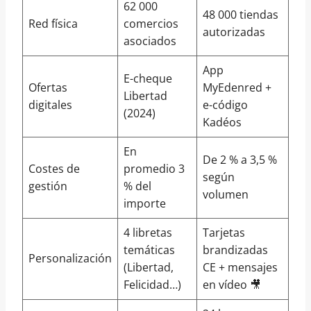
62 000
48 000 tiendas
Red física
comercios
autorizadas
asociados
App
E-cheque
Ofertas
MyEdenred +
Libertad
digitales
e-código
(2024)
Kadéos
En
De 2 % a 3,5 %
Costes de
promedio 3
según
gestión
% del
volumen
importe
4 libretas
Tarjetas
temáticas
brandizadas
Personalización
(Libertad,
CE + mensajes
Felicidad…)
en vídeo 🎥