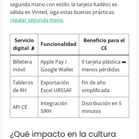
segunda mano con estilo: la tarjeta Kadéos es
válida en Vinted, siga estas buenas prácticas:
regalar segunda mano
.
Servicio
Beneficio para el
Funcionalidad
digital 📡
CE
Billetera
Apple Pay /
0 tarjeta plástica ➡️
móvil
Google Wallet
menos pérdidas
Tableros
Exportación
Fin de año
de RH
Excel URSSAF
simplificada
Integración
Distribución en 5
API CE
SIRH
minutos
¿Qué impacto en la cultura