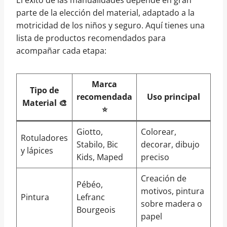
El éxito de las manualidades depende en gran
parte de la elección del material, adaptado a la
motricidad de los niños y seguro. Aquí tienes una
lista de productos recomendados para
acompañar cada etapa:
Marca
Tipo de
recomendada
Uso principal
Material 🎨
⭐
Giotto,
Colorear,
Rotuladores
Stabilo, Bic
decorar, dibujo
y lápices
Kids, Maped
preciso
Creación de
Pébéo,
motivos, pintura
Pintura
Lefranc
sobre madera o
Bourgeois
papel