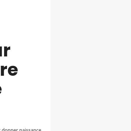
ur
re
e
r donner naissance