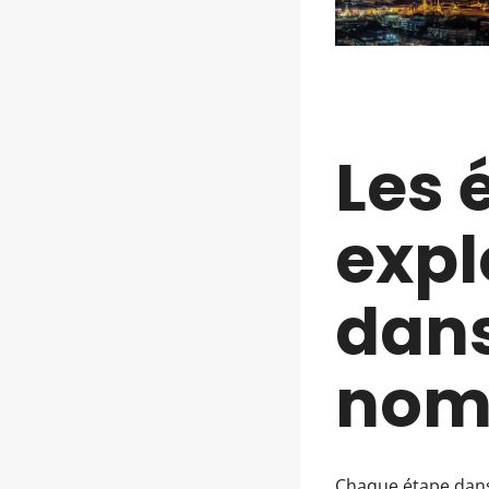
Les 
expl
dans
nom
Chaque étape dans