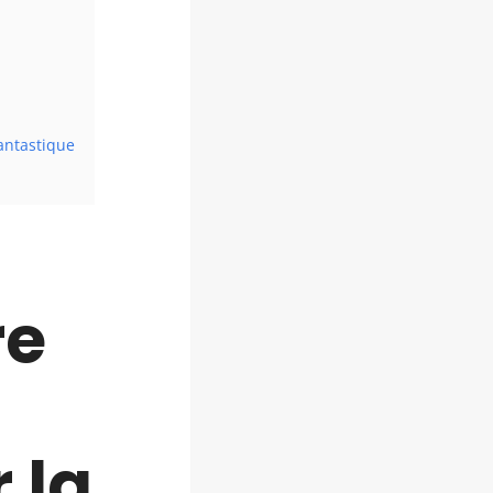
fantastique
re
 la