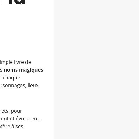
imple livre de
es
noms magiques
re chaque
ersonnages, lieux
rets, pour
rent et évocateur.
fère à ses