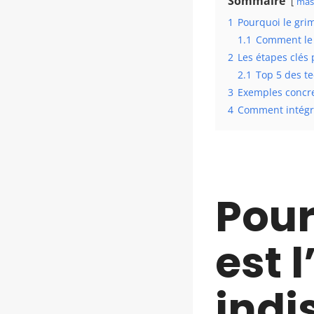
Sommaire
mas
1
Pourquoi le grim
1.1
Comment le 
2
Les étapes clés
2.1
Top 5 des t
3
Exemples concret
4
Comment intégre
Pour
est l
indi