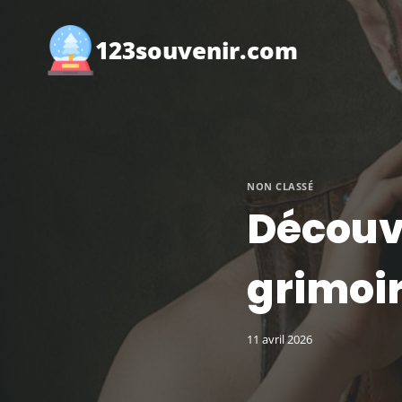
Aller
au
123souvenir.com
contenu
NON CLASSÉ
Découvr
grimoi
11 avril 2026