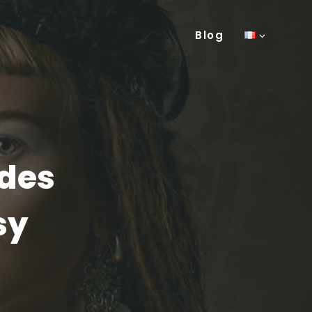
Blog
 des
sy