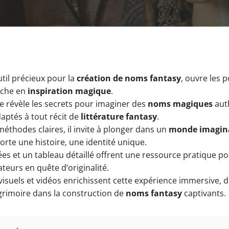
util précieux pour la
création de noms fantasy
, ouvre les 
iche en
inspiration magique
.
e révèle les secrets pour imaginer des
noms magiques
aut
aptés à tout récit de
littérature fantasy
.
méthodes claires, il invite à plonger dans un
monde imagin
te une histoire, une identité unique.
iées et un tableau détaillé offrent une ressource pratique pou
ateurs en quête d’originalité.
isuels et vidéos enrichissent cette expérience immersive, d
grimoire dans la construction de
noms fantasy
captivants.