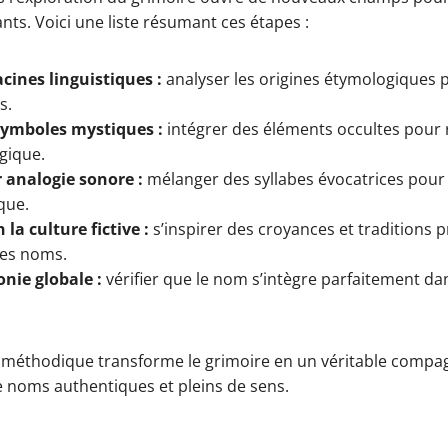
nts. Voici une liste résumant ces étapes :
acines linguistiques :
analyser les origines étymologiques p
s.
symboles mystiques :
intégrer des éléments occultes pour 
gique.
 analogie sonore :
mélanger des syllabes évocatrices pour
que.
 la culture fictive :
s’inspirer des croyances et traditions p
les noms.
onie globale :
vérifier que le nom s’intègre parfaitement da
méthodique transforme le grimoire en un véritable compa
e noms authentiques et pleins de sens.