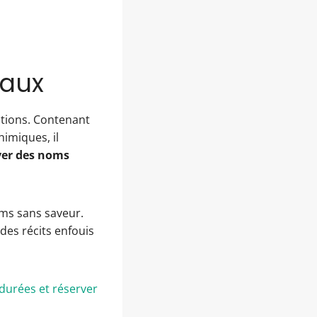
naux
ctions. Contenant
himiques, il
ver des noms
noms sans saveur.
des récits enfouis
durées et réserver