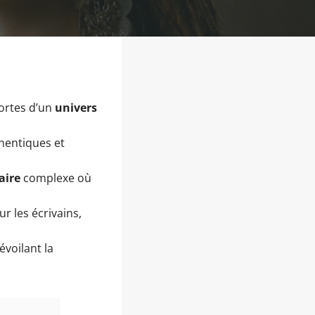
portes d’un
univers
hentiques et
aire
complexe où
r les écrivains,
évoilant la