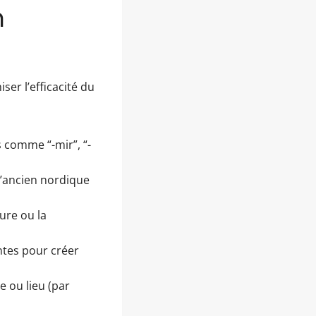
n
er l’efficacité du
 comme “-mir”, “-
 l’ancien nordique
ure ou la
ntes pour créer
 ou lieu (par