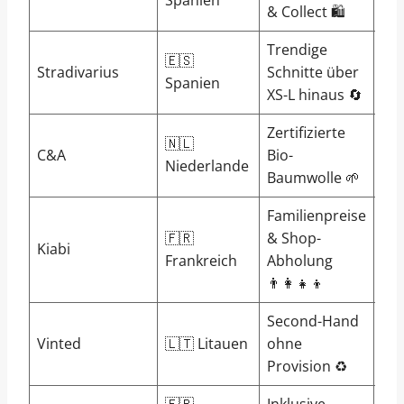
Spanien
& Collect 🛍️
Trendige
🇪🇸
Stradivarius
Schnitte über
C 
Spanien
XS-L hinaus 🔄
Zertifizierte
🇳🇱
C&A
Bio-
B 
Niederlande
Baumwolle 🌱
Familienpreise
🇫🇷
& Shop-
Kiabi
B 
Frankreich
Abholung
👨‍👩‍👧‍👦
Second-Hand
Vinted
🇱🇹 Litauen
ohne
A 
Provision ♻️