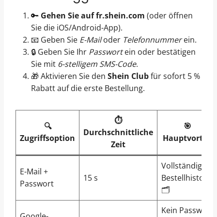
🔑
Gehen Sie auf fr.shein.com
(oder öffnen
Sie die iOS/Android-App).
📧 Geben Sie
E-Mail
oder
Telefonnummer
ein.
🔒 Geben Sie Ihr
Passwort
ein oder bestätigen
Sie mit
6-stelligem SMS-Code
.
🎁 Aktivieren Sie den
Shein Club
für sofort 5 %
Rabatt auf die erste Bestellung.
⏱️
🔍
🎯
Durchschnittliche
Zugriffsoption
Hauptvorteil
Zeit
Vollständige
E-Mail +
15 s
Bestellhistorie
Passwort
🗂️
Kein Passwort
Google-