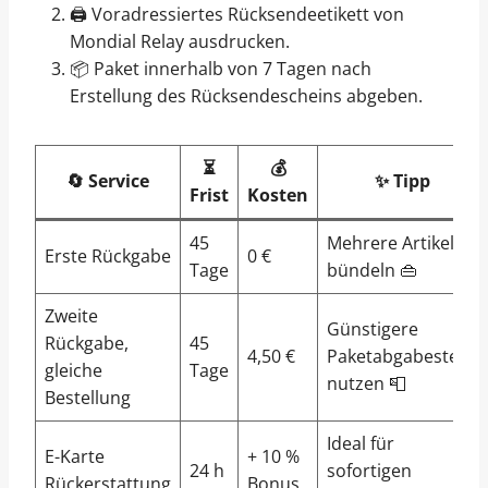
🖨️ Voradressiertes Rücksendeetikett von
Mondial Relay ausdrucken.
📦 Paket innerhalb von 7 Tagen nach
Erstellung des Rücksendescheins abgeben.
⏳
💰
🔄 Service
✨ Tipp
Frist
Kosten
45
Mehrere Artikel
Erste Rückgabe
0 €
Tage
bündeln 👜
Zweite
Günstigere
Rückgabe,
45
4,50 €
Paketabgabestelle
gleiche
Tage
nutzen 📮
Bestellung
Ideal für
E-Karte
+ 10 %
24 h
sofortigen
Rückerstattung
Bonus