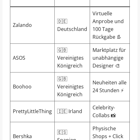
Virtuelle
🇩🇪
Anprobe und
Zalando
B 
Deutschland
100 Tage
Rückgabe 👢
🇬🇧
Marktplatz für
ASOS
Vereinigtes
unabhängige
C 
Königreich
Designer 🎨
🇬🇧
Neuheiten alle
Boohoo
Vereinigtes
D 
24 Stunden ⚡
Königreich
Celebrity-
PrettyLittleThing
🇮🇪 Irland
D 
Collabs 📸
Physische
🇪🇸
Bershka
Shops + Click
C 