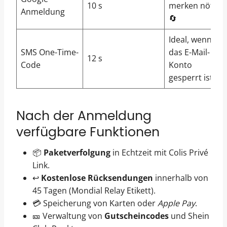
10 s
merken nötig
Anmeldung
🔄
Ideal, wenn
SMS One-Time-
das E-Mail-
12 s
Code
Konto
gesperrt ist 📱
Nach der Anmeldung
verfügbare Funktionen
📦
Paketverfolgung
in Echtzeit mit Colis Privé
Link.
↩️
Kostenlose Rücksendungen
innerhalb von
45 Tagen (Mondial Relay Etikett).
💳 Speicherung von Karten oder
Apple Pay
.
🎫 Verwaltung von
Gutscheincodes
und Shein