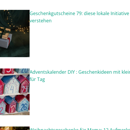
Geschenkgutscheine 79: diese lokale Initiative
verstehen
Adventskalender DIY : Geschenkideen mit kle
für Tag