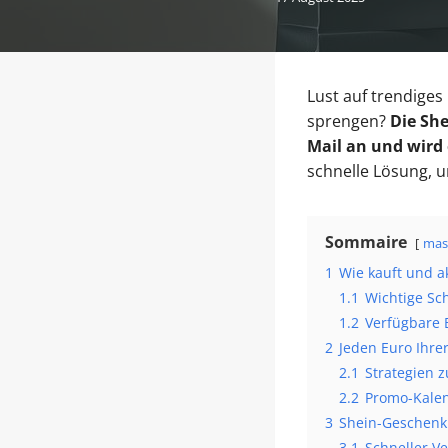
Lust auf trendige
sprengen?
Die She
Mail an und wird
schnelle Lösung, 
Sommaire
mas
1
Wie kauft und a
1.1
Wichtige Sch
1.2
Verfügbare 
2
Jeden Euro Ihre
2.1
Strategien 
2.2
Promo-Kalen
3
Shein-Geschenk
3.1
Schneller V