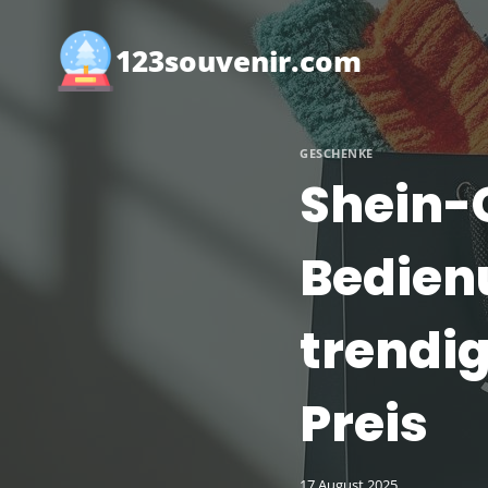
Zum
Inhalt
123souvenir.com
springen
GESCHENKE
Shein-
Bedien
trendi
Preis
17 August 2025