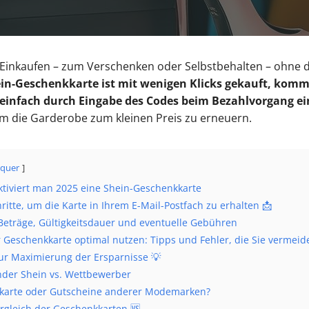
s Einkaufen – zum Verschenken oder Selbstbehalten – ohne 
in-Geschenkkarte ist mit wenigen Klicks gekauft, kommt
 einfach durch Eingabe des Codes beim Bezahlvorgang ei
um die Garderobe zum kleinen Preis zu erneuern.
quer
ktiviert man 2025 eine Shein-Geschenkkarte
ritte, um die Karte in Ihrem E-Mail-Postfach zu erhalten 📩
Beträge, Gültigkeitsdauer und eventuelle Gebühren
r Geschenkkarte optimal nutzen: Tipps und Fehler, die Sie vermeid
zur Maximierung der Ersparnisse 💡
der Shein vs. Wettbewerber
karte oder Gutscheine anderer Modemarken?
ergleich der Geschenkkarten 🆚