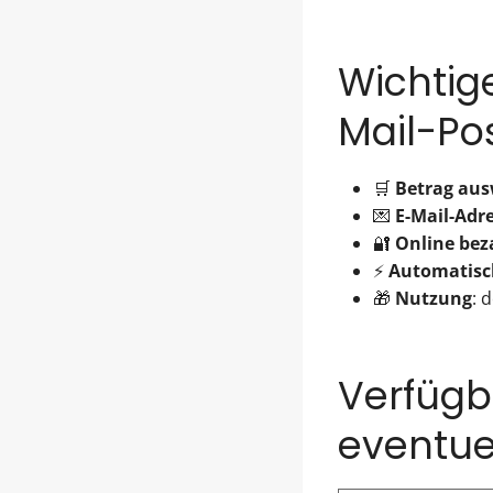
Wichtige
Mail-Pos
🛒
Betrag au
💌
E-Mail-Adr
🔐
Online bez
⚡
Automatisc
🎁
Nutzung
: 
Verfügb
eventue