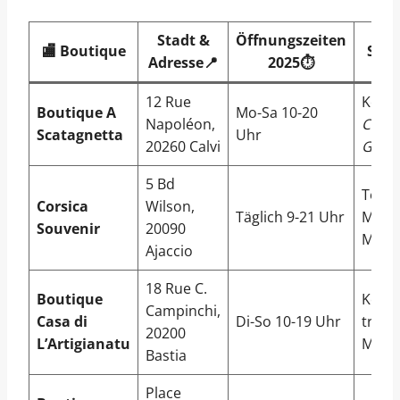
Stadt &
Öffnungszeiten
🏬 Boutique
Spez
Adresse📍
2025⏱️
12 Rue
Koral
Boutique A
Mo-Sa 10-20
Napoléon,
Corsi
Scatagnetta
Uhr
20260 Calvi
Gifts
5 Bd
Textil
Corsica
Wilson,
Täglich 9-21 Uhr
Magne
Souvenir
20090
Maur
Ajaccio
18 Rue C.
Boutique
Kera
Campinchi,
Casa di
Di-So 10-19 Uhr
tradit
20200
L’Artigianatu
Mess
Bastia
Place