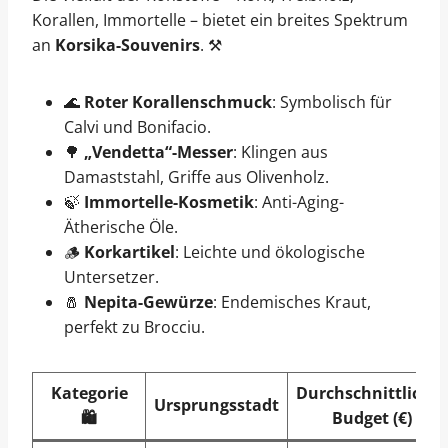
Korallen, Immortelle – bietet ein breites Spektrum
an
Korsika-Souvenirs
. ⚒️
🌊
Roter Korallenschmuck
: Symbolisch für
Calvi und Bonifacio.
🌳
„Vendetta“-Messer
: Klingen aus
Damaststahl, Griffe aus Olivenholz.
🍃
Immortelle-Kosmetik
: Anti-Aging-
Ätherische Öle.
🪵
Korkartikel
: Leichte und ökologische
Untersetzer.
🧂
Nepita-Gewürze
: Endemisches Kraut,
perfekt zu Brocciu.
Kategorie
Durchschnittliches
Ursprungsstadt
🛍️
Budget (€)