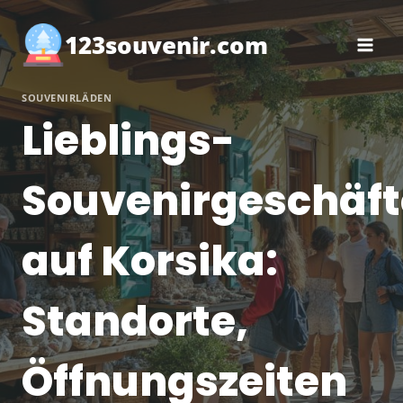
Zum
Inhalt
123souvenir.com
springen
SOUVENIRLÄDEN
Lieblings-
Souvenirgeschäft
auf Korsika:
Standorte,
Öffnungszeiten