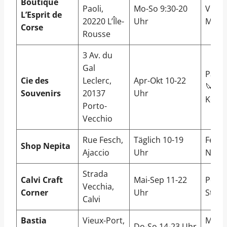
Boutique
Paoli,
Mo-So 9:30-20
Vinta
L’Esprit de
20220 L’Île-
Uhr
Myrte
Corse
Rousse
3 Av. du
Gal
Patta
Cie des
Leclerc,
Apr-Okt 10-22
🔪, A
Souvenirs
20137
Uhr
Kork
Porto-
Vecchio
Rue Fesch,
Täglich 10-19
Feink
Shop Nepita
Ajaccio
Uhr
Nepit
Strada
Calvi Craft
Mai-Sep 11-22
Perso
Vecchia,
Corner
Uhr
Stick
Calvi
Bastia
Vieux-Port,
Marit
Do-So 14-23 Uhr