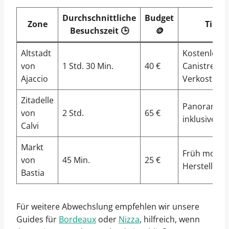
Durchschnittliche
Budget
Zone
Tipp
Besuchszeit 🕒
🪙
Altstadt
Kostenlose
von
1 Std. 30 Min.
40 €
Canistrelli-
Ajaccio
Verkostung 
Zitadelle
Panoramaf
von
2 Std.
65 €
inklusive
Calvi
Markt
Früh morge
von
45 Min.
25 €
Herstellerp
Bastia
Für weitere Abwechslung empfehlen wir unsere
Guides für
Bordeaux
oder
Nizza
, hilfreich, wenn