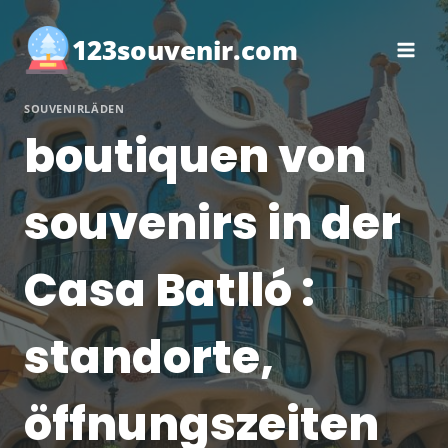
Zum
Inhalt
123souvenir.com
springen
SOUVENIRLÄDEN
boutiquen von
souvenirs in der
Casa Batlló :
standorte,
öffnungszeiten