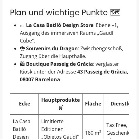
Plan und wichtige Punkte 🗺️
🎫
La Casa Batlló Design Store
: Ebene –1,
Ausgang des immersiven Raums „Gaudí
Cube“.
🐉
Souvenirs du Dragon
: Zwischengeschoß,
Zugang über die Haupthalle.
🛍️
Boutique Passeig de Gràcia
: verglaster
Kiosk unter der Adresse
43 Passeig de Gràcia,
08007 Barcelona
.
Hauptprodukte
Ecke
Fläche
Dienstleis
🛒
La Casa
Limitierte
Tax Free,
Batlló
Editionen
180 m²
Geschenkver
Design
„Objetos Gaudí“