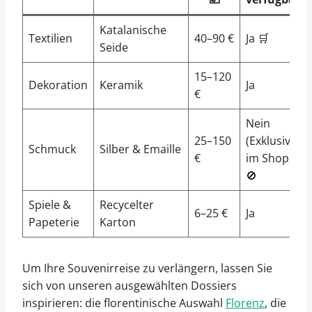
Katalanische
Textilien
40–90 €
Ja 🛒
Seide
15–120
Dekoration
Keramik
Ja
€
Nein
25–150
(Exklusiv
Schmuck
Silber & Emaille
€
im Shop)
🚫
Spiele &
Recycelter
6–25 €
Ja
Papeterie
Karton
Um Ihre Souvenirreise zu verlängern, lassen Sie
sich von unseren ausgewählten Dossiers
inspirieren: die florentinische Auswahl
Florenz
, die