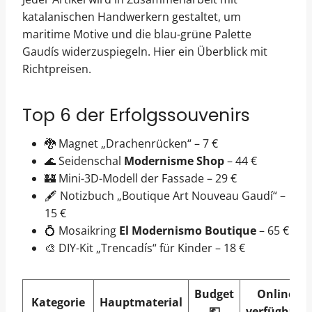
katalanischen Handwerkern gestaltet, um
maritime Motive und die blau-grüne Palette
Gaudís widerzuspiegeln. Hier ein Überblick mit
Richtpreisen.
Top 6 der Erfolgssouvenirs
🐉 Magnet „Drachenrücken“ – 7 €
🌊 Seidenschal
Modernisme Shop
– 44 €
🏰 Mini-3D-Modell der Fassade – 29 €
🖋️ Notizbuch „Boutique Art Nouveau Gaudí“ –
15 €
💍 Mosaikring
El Modernismo Boutique
– 65 €
🎨 DIY-Kit „Trencadís“ für Kinder – 18 €
Budget
Online
Kategorie
Hauptmaterial
💶
verfügbar?