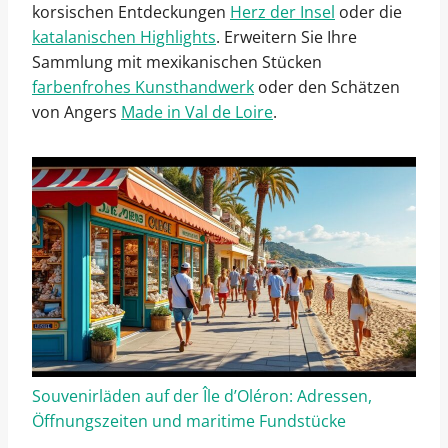
korsischen Entdeckungen
Herz der Insel
oder die
katalanischen Highlights
. Erweitern Sie Ihre
Sammlung mit mexikanischen Stücken
farbenfrohes Kunsthandwerk
oder den Schätzen
von Angers
Made in Val de Loire
.
Souvenirläden auf der Île d’Oléron: Adressen,
Öffnungszeiten und maritime Fundstücke